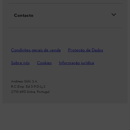
Contacto
Condições gerais de venda
Proteção de Dados
Sobre nós
Cookies
Informação jurídica
Andreas Stihl, S.A.
R.C.Emp. Ed.3-P.0-Lj.2
2710-693 Sintra, Portugal