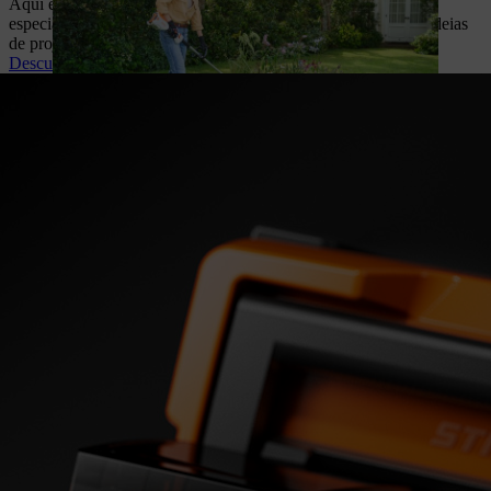
Aqui encontrará dicas úteis de aplicação, recomendações de
especialistas sobre todos as vertentes do cuidado do jardim e ideias
de projetos criativos.
Descubra agora dicas e projetos de bricolage
O NOVO SISTEMA A BATERIA STIHL ALLPRO
A nova era da bateria profissional, graças à sua inovadora tecnologia
de
célula tabless
, trabalha com uma potência consistentemente mais
elevada em todos os estados de carga, garantindo a máxima
eficiência.