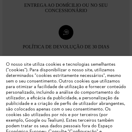
ENTREGA AO DOMÍCILIO OU NO SEU
CONCESSIONÁRIO
POLÍTICA DE DEVOLUÇÃO DE 30 DIAS
O nosso site utiliza cookies e tecnologias semelhantes
Opções de pagamento
("cookies"). Para disponibilizar o nosso site, utilizamos
determinados "cookies estritamente necessários", mesmo
sem o seu consentimento. Outros cookies que utilizamos
para otimizar a facilidade de utilização e fornecer conteúdo
personalizado, incluindo a análise do comportamento do
utilizador, a eficácia da publicidade, a personalização da
publicidade e a criação de perfis de utilizador abrangentes,
são colocados apenas com o seu consentimento. Os
Empresa
cookies são utilizados por nós e por terceiros (por
exemplo, Google ou Tealium). Estes terceiros também
podem tratar os seus dados pessoais fora do Espaço
Económico Europeu. Consulte "Configuração" e