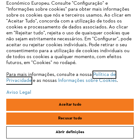
Económico Europeu. Consulte "Configuração" e
"Informações sobre cookies" para obter mais informações
Email
sobre os cookies que nós e terceiros usamos. Ao clicar em
O SEU NAVEGADOR NÃO SUPORTA
"Aceitar Tudo", concorda com a utilização de todos os
ESTE WEBSITE
cookies e processamento de dados associados. Ao clicar
em "Rejeitar tudo", rejeita o uso de quaisquer cookies que
Subscrever a newsletter
não sejam estritamente necessários. Em "Configurar", pode
aceitar ou rejeitar cookies individuais. Pode retirar o seu
Está utilizar um navegador que ainda não suportamos. Para
consentimento para a utilização de cookies individuais ou
obter o melhor uso de nosso site, recomendamos que altere
de todos os cookies a qualquer momento, com efeitos
para um dos seguintes navegadores:
futuros, em "Cookies" no rodapé.
#STIHL
Para mais informações, consulte a nossa
Política de
Privacidade
e as nossas
Informações sobre Cookies
.
firefox
chrome
Aviso Legal
safari
edge
Aceitar tudo
samsung
Recusar tudo
Abrir definições
PORTES GRÁTIS PARA COMPRAS A PARTIR DE 100€