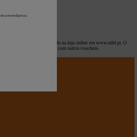
e, recomendamos
voucher só pode ser resgatado na loja online em www.stihl.pt. O
o é possível uma combinação com outros vouchers.