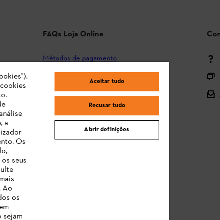
FAQs Loja Online
Con
Métodos de pagamento
Envio e entrega
ookies").
Aceitar tudo
"cookies
Devolução
o.
de
Recusar tudo
Reclamação e garantia
análise
, a
STIHL Orange Deals
Abrir definições
lizador
ento. Os
Manuais de Instruções
lo,
 os seus
ulte
 mais
. Ao
dos os
 em
o sejam