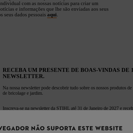
dividual com as nossas notícias para criar um
 notícias e informações que lhe são enviadas aos seus
dos seus dados pessoais
aqui
.
RECEBA UM PRESENTE DE BOAS-VINDAS DE 
NEWSLETTER.
Na nossa newsletter pode descobrir tudo sobre os nossos produtos de 
de bricolage e jardim.
Inscreva-se na newsletter da STIHL até 31 de Janeiro de 2027 e rece
próxima compra. Resgate convenientemente o seu código de voucher n
VEGADOR NÃO SUPORTA ESTE WEBSITE