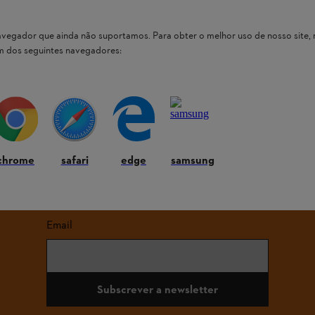
 navegador que ainda não suportamos. Para obter o melhor uso de nosso sit
um dos seguintes navegadores:
evolução não é possível. Um pagamento em dinheiro não é possível. O 
é de 01.01.2022 a 31.01.2027. O voucher é válido até 31.01.2027. Nã
chrome
safari
edge
samsung
Mantenha-se atualizado com a Newsletter STIHL
Email
Subscrever a newsletter