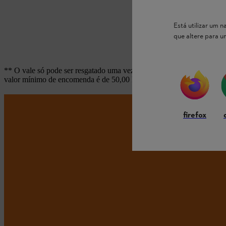
Está utilizar um
que altere para 
** O vale só pode ser resgatado uma vez. Um reembolso em caso de d
valor mínimo de encomenda é de 50,00 EUR. O período promocional 
firefox