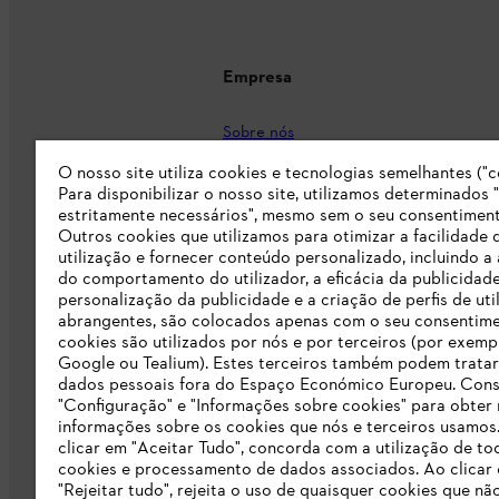
Empresa
Sobre nós
Imprensa
O nosso site utiliza cookies e tecnologias semelhantes ("c
Para disponibilizar o nosso site, utilizamos determinados 
Carreira
estritamente necessários", mesmo sem o seu consentiment
Outros cookies que utilizamos para otimizar a facilidade 
Responsabilidade
utilização e fornecer conteúdo personalizado, incluindo a 
do comportamento do utilizador, a eficácia da publicidade
Linha Integridade STIHL
personalização da publicidade e a criação de perfis de uti
abrangentes, são colocados apenas com o seu consentim
Informação para fornecedores
cookies são utilizados por nós e por terceiros (por exemp
Google ou Tealium). Estes terceiros também podem tratar
dados pessoais fora do Espaço Económico Europeu. Cons
Livro de Reclamações
"Configuração" e "Informações sobre cookies" para obter
informações sobre os cookies que nós e terceiros usamos
Declaração de acessibilidade
clicar em "Aceitar Tudo", concorda com a utilização de to
cookies e processamento de dados associados. Ao clicar
"Rejeitar tudo", rejeita o uso de quaisquer cookies que nã