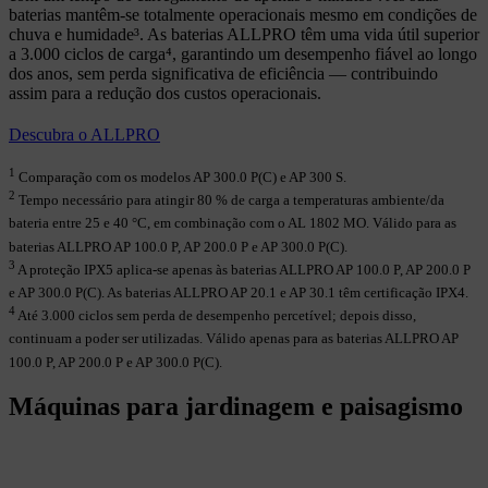
baterias mantêm-se totalmente operacionais mesmo em condições de
chuva e humidade³. As baterias ALLPRO têm uma vida útil superior
a 3.000 ciclos de carga⁴, garantindo um desempenho fiável ao longo
dos anos, sem perda significativa de eficiência — contribuindo
assim para a redução dos custos operacionais.
Descubra o ALLPRO
1
Comparação com os modelos AP 300.0 P(C) e AP 300 S.
2
Tempo necessário para atingir 80 % de carga a temperaturas ambiente/da
bateria entre 25 e 40 °C, em combinação com o AL 1802 MO. Válido para as
baterias ALLPRO AP 100.0 P, AP 200.0 P e AP 300.0 P(C).
3
A proteção IPX5 aplica-se apenas às baterias ALLPRO AP 100.0 P, AP 200.0 P
e AP 300.0 P(C). As baterias ALLPRO AP 20.1 e AP 30.1 têm certificação IPX4.
4
Até 3.000 ciclos sem perda de desempenho percetível; depois disso,
continuam a poder ser utilizadas. Válido apenas para as baterias ALLPRO AP
100.0 P, AP 200.0 P e AP 300.0 P(C).
Máquinas para jardinagem e paisagismo