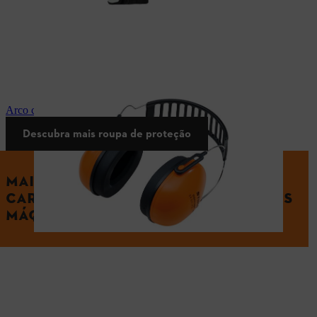
Arco com protetores de ouvidos STIHL
Descubra mais roupa de proteção
MAIS SOBRE A GESTÃO DE
CARREGAMENTO E ENERGIA DAS SUAS
MÁQUINAS