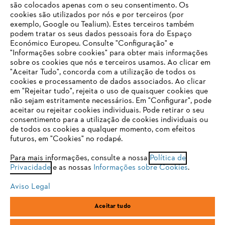
são colocados apenas com o seu consentimento. Os
cookies são utilizados por nós e por terceiros (por
exemplo, Google ou Tealium). Estes terceiros também
podem tratar os seus dados pessoais fora do Espaço
Económico Europeu. Consulte "Configuração" e
"Informações sobre cookies" para obter mais informações
sobre os cookies que nós e terceiros usamos. Ao clicar em
O SEU NAVEGADOR NÃO SUPORTA
"Aceitar Tudo", concorda com a utilização de todos os
ESTE WEBSITE
cookies e processamento de dados associados. Ao clicar
em "Rejeitar tudo", rejeita o uso de quaisquer cookies que
não sejam estritamente necessários. Em "Configurar", pode
aceitar ou rejeitar cookies individuais. Pode retirar o seu
Está utilizar um navegador que ainda não suportamos. Para
consentimento para a utilização de cookies individuais ou
obter o melhor uso de nosso site, recomendamos que altere
de todos os cookies a qualquer momento, com efeitos
para um dos seguintes navegadores:
futuros, em "Cookies" no rodapé.
Para mais informações, consulte a nossa
Política de
Privacidade
e as nossas
Informações sobre Cookies
.
firefox
chrome
Aviso Legal
safari
edge
Aceitar tudo
samsung