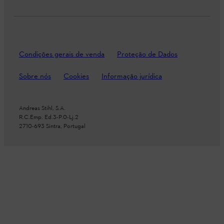
Condições gerais de venda
Proteção de Dados
Sobre nós
Cookies
Informação jurídica
Andreas Stihl, S.A.
R.C.Emp. Ed.3-P.0-Lj.2
2710-693 Sintra, Portugal