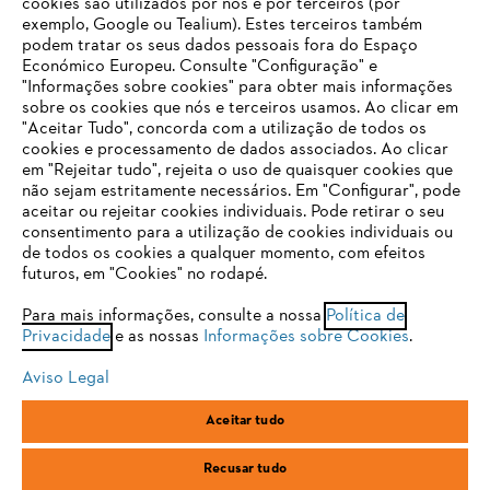
cookies são utilizados por nós e por terceiros (por
exemplo, Google ou Tealium). Estes terceiros também
podem tratar os seus dados pessoais fora do Espaço
Económico Europeu. Consulte "Configuração" e
FAQs Loja Online
"Informações sobre cookies" para obter mais informações
sobre os cookies que nós e terceiros usamos. Ao clicar em
O SEU NAVEGADOR NÃO SUPORTA
"Aceitar Tudo", concorda com a utilização de todos os
ESTE WEBSITE
cookies e processamento de dados associados. Ao clicar
em "Rejeitar tudo", rejeita o uso de quaisquer cookies que
Contacto
não sejam estritamente necessários. Em "Configurar", pode
aceitar ou rejeitar cookies individuais. Pode retirar o seu
Está utilizar um navegador que ainda não suportamos. Para
consentimento para a utilização de cookies individuais ou
obter o melhor uso de nosso site, recomendamos que altere
de todos os cookies a qualquer momento, com efeitos
para um dos seguintes navegadores:
futuros, em "Cookies" no rodapé.
Condições gerais de venda
Proteção de Dados
Para mais informações, consulte a nossa
Política de
Privacidade
e as nossas
Informações sobre Cookies
.
firefox
chrome
Sobre nós
Cookies
Informação jurídica
Aviso Legal
safari
edge
Aceitar tudo
Andreas Stihl, S.A.
R.C.Emp. Ed.3-P.0-Lj.2
samsung
2710-693 Sintra, Portugal
Recusar tudo