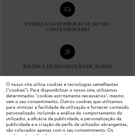
ENTREGA AO DOMÍCILIO OU NO SEU
CONCESSIONÁRIO
POLÍTICA DE DEVOLUÇÃO DE 30 DIAS
O nosso site utiliza cookies e tecnologias semelhantes
Opções de pagamento
("cookies"). Para disponibilizar o nosso site, utilizamos
determinados "cookies estritamente necessários", mesmo
sem o seu consentimento. Outros cookies que utilizamos
para otimizar a facilidade de utilização e fornecer conteúdo
personalizado, incluindo a análise do comportamento do
utilizador, a eficácia da publicidade, a personalização da
publicidade e a criação de perfis de utilizador abrangentes,
são colocados apenas com o seu consentimento. Os
Empresa