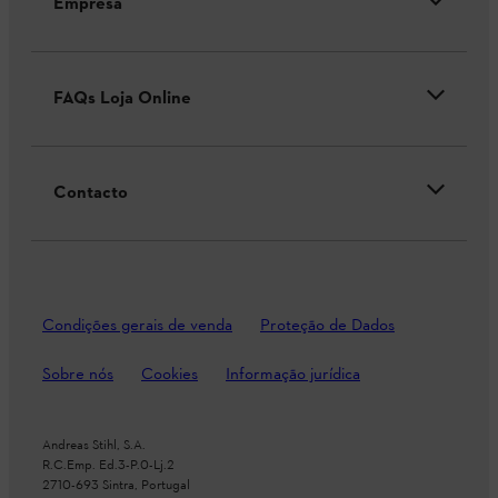
Empresa
FAQs Loja Online
Contacto
Condições gerais de venda
Proteção de Dados
Sobre nós
Cookies
Informação jurídica
Andreas Stihl, S.A.
R.C.Emp. Ed.3-P.0-Lj.2
2710-693 Sintra, Portugal