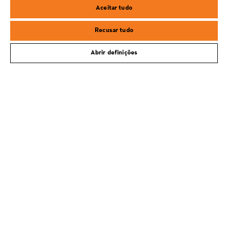
Aceitar tudo
samsung
Recusar tudo
Abrir definições
PORTES GRÁTIS PARA COMPRAS A PARTIR DE 100€
ENTREGA AO DOMÍCILIO OU NO SEU
CONCESSIONÁRIO
POLÍTICA DE DEVOLUÇÃO DE 30 DIAS