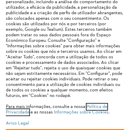
personalizado, incluindo a análise do comportamento do
Equipamento de Proteção Individual / EPI
utilizador, a eficácia da publicidade, a personalização da
publicidade e a criação de perfis de utilizador abrangentes,
são colocados apenas com o seu consentimento. Os
cookies são utilizados por nós e por terceiros (por
exemplo, Google ou Tealium). Estes terceiros também
podem tratar os seus dados pessoais fora do Espaço
Económico Europeu. Consulte "Configuração" e
Mantenha-se atualizado com a Newsletter
"Informações sobre cookies" para obter mais informações
STIHL
sobre os cookies que nós e terceiros usamos. Ao clicar em
O SEU NAVEGADOR NÃO SUPORTA
"Aceitar Tudo", concorda com a utilização de todos os
ESTE WEBSITE
cookies e processamento de dados associados. Ao clicar
em "Rejeitar tudo", rejeita o uso de quaisquer cookies que
Email
não sejam estritamente necessários. Em "Configurar", pode
aceitar ou rejeitar cookies individuais. Pode retirar o seu
Está utilizar um navegador que ainda não suportamos. Para
consentimento para a utilização de cookies individuais ou
obter o melhor uso de nosso site, recomendamos que altere
de todos os cookies a qualquer momento, com efeitos
para um dos seguintes navegadores:
futuros, em "Cookies" no rodapé.
Subscrever a newsletter
Para mais informações, consulte a nossa
Política de
Privacidade
e as nossas
Informações sobre Cookies
.
firefox
chrome
#STIHL
Aviso Legal
safari
edge