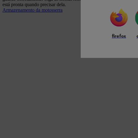
está pronta quando precisar dela.
Armazenamento da motosserra
firefox