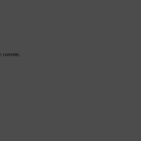
A
e corrente,