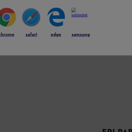
chrome
safari
edge
samsung
EPI PA