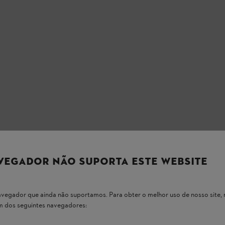
VEGADOR NÃO SUPORTA ESTE WEBSITE
 navegador que ainda não suportamos. Para obter o melhor uso de nosso sit
um dos seguintes navegadores:
nte que a
 a sua máquina