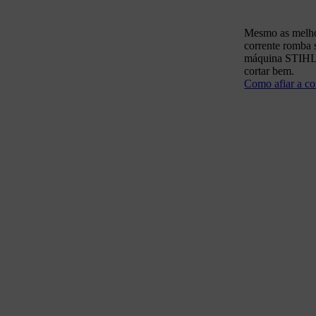
Mesmo as melhor
corrente romba s
máquina STIHL. 
cortar bem.
Como afiar a co