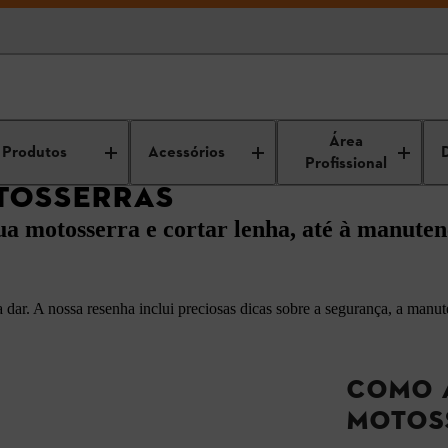
e e jardim
Operação e manutenção de máquinas de jardinagem
Dicas
Área
Produtos
Acessórios
Profissional
TOSSERRAS
ua motosserra e cortar lenha, até à manuten
dar. A nossa resenha inclui preciosas dicas sobre a segurança, a manu
COMO 
MOTOS