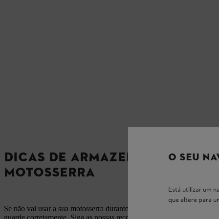
DICAS DE ARMAZENAMENTO DA
O SEU NA
MOTOSSERRA
Está utilizar um
que altere para 
Se não vai usar a sua motosserra durante um longo período, é importa
guarde corretamente. Siga as nossas recomendações para garantir que