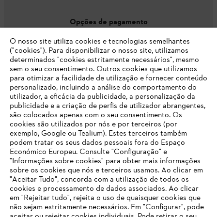
Opções de pagamento
O nosso site utiliza cookies e tecnologias semelhantes
("cookies"). Para disponibilizar o nosso site, utilizamos
determinados "cookies estritamente necessários", mesmo
sem o seu consentimento. Outros cookies que utilizamos
para otimizar a facilidade de utilização e fornecer conteúdo
personalizado, incluindo a análise do comportamento do
Empresa
utilizador, a eficácia da publicidade, a personalização da
publicidade e a criação de perfis de utilizador abrangentes,
são colocados apenas com o seu consentimento. Os
cookies são utilizados por nós e por terceiros (por
exemplo, Google ou Tealium). Estes terceiros também
FAQs Loja Online
podem tratar os seus dados pessoais fora do Espaço
Económico Europeu. Consulte "Configuração" e
"Informações sobre cookies" para obter mais informações
sobre os cookies que nós e terceiros usamos. Ao clicar em
O SEU NAVEGADOR NÃO SUPORTA
Contacto
"Aceitar Tudo", concorda com a utilização de todos os
ESTE WEBSITE
cookies e processamento de dados associados. Ao clicar
em "Rejeitar tudo", rejeita o uso de quaisquer cookies que
não sejam estritamente necessários. Em "Configurar", pode
aceitar ou rejeitar cookies individuais. Pode retirar o seu
Está utilizar um navegador que ainda não suportamos. Para