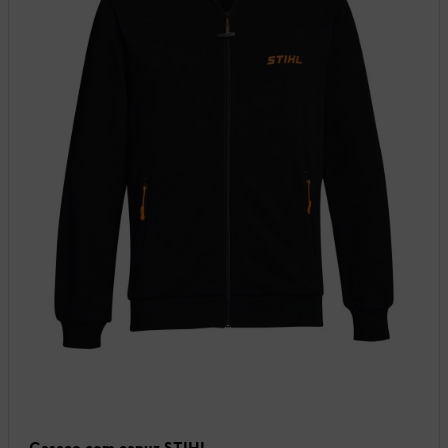
Casaco com capuz STIHL