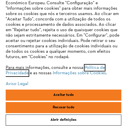
Económico Europeu. Consulte "Configuração" e
"Informações sobre cookies" para obter mais informações
sobre os cookies que nós e terceiros usamos. Ao clicar em
O SEU NAVEGADOR NÃO SUPORTA
"Aceitar Tudo", concorda com a utilização de todos os
ESTE WEBSITE
cookies e processamento de dados associados. Ao clicar
em "Rejeitar tudo", rejeita o uso de quaisquer cookies que
não sejam estritamente necessários. Em "Configurar", pode
aceitar ou rejeitar cookies individuais. Pode retirar o seu
Está utilizar um navegador que ainda não suportamos. Para
consentimento para a utilização de cookies individuais ou
obter o melhor uso de nosso site, recomendamos que altere
de todos os cookies a qualquer momento, com efeitos
para um dos seguintes navegadores:
futuros, em "Cookies" no rodapé.
Para mais informações, consulte a nossa
Política de
Privacidade
e as nossas
Informações sobre Cookies
.
firefox
chrome
Aviso Legal
safari
edge
Aceitar tudo
Calções ATHLETIC LAYER Preto/Cinzento
samsung
Recusar tudo
Calças
Abrir definições
Em stock