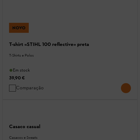
NOVO
T-shirt «STIHL 100 reflective» preta
T-Shirts e Polos
Em stock
39,90 €
Comparação
Casaco casual
Casacos e Sweats