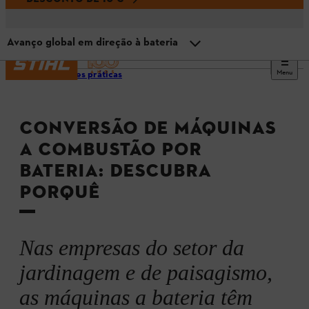
Avanço global em direção à bateria
Menu
Melhores práticas
Vista geral
CONVERSÃO DE MÁQUINAS
Liléo Jardins muda para máquinas a bateria
A COMBUSTÃO POR
BATERIA: DESCUBRA
O que os profissionais querem
PORQUÊ
Avanço global em direção à bateria
Nas empresas do setor da
jardinagem e de paisagismo,
as máquinas a bateria têm