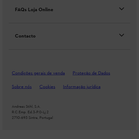
FAQs Loja Online
Contacto
Condições gerais de venda
Proteção de Dados
Sobre nós
Cookies
Informação jurídica
Andreas Stihl, S.A.
R.C.Emp. Ed.3-P.0-Lj.2
2710-693 Sintra, Portugal