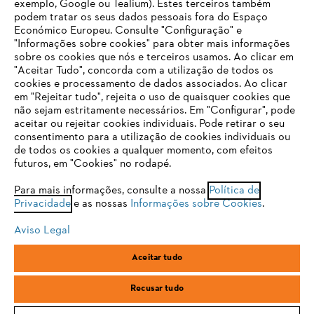
exemplo, Google ou Tealium). Estes terceiros também
podem tratar os seus dados pessoais fora do Espaço
Económico Europeu. Consulte "Configuração" e
"Informações sobre cookies" para obter mais informações
sobre os cookies que nós e terceiros usamos. Ao clicar em
O SEU NAVEGADOR NÃO SUPORTA
"Aceitar Tudo", concorda com a utilização de todos os
ESTE WEBSITE
cookies e processamento de dados associados. Ao clicar
em "Rejeitar tudo", rejeita o uso de quaisquer cookies que
não sejam estritamente necessários. Em "Configurar", pode
aceitar ou rejeitar cookies individuais. Pode retirar o seu
Está utilizar um navegador que ainda não suportamos. Para
consentimento para a utilização de cookies individuais ou
obter o melhor uso de nosso site, recomendamos que altere
de todos os cookies a qualquer momento, com efeitos
para um dos seguintes navegadores:
futuros, em "Cookies" no rodapé.
Para mais informações, consulte a nossa
Política de
Privacidade
e as nossas
Informações sobre Cookies
.
firefox
chrome
Aviso Legal
safari
edge
Aceitar tudo
samsung
Recusar tudo