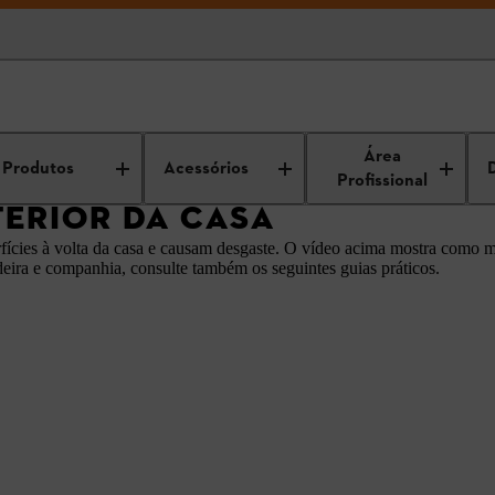
e e jardim
Limpeza de exteriores
Limpeza do exterior da casa
Área
Produtos
Acessórios
Profissional
TERIOR DA CASA
ícies à volta da casa e causam desgaste. O vídeo acima mostra como ma
eira e companhia, consulte também os seguintes guias práticos.