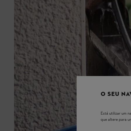
O SEU NA
Está utilizar um
que altere para 