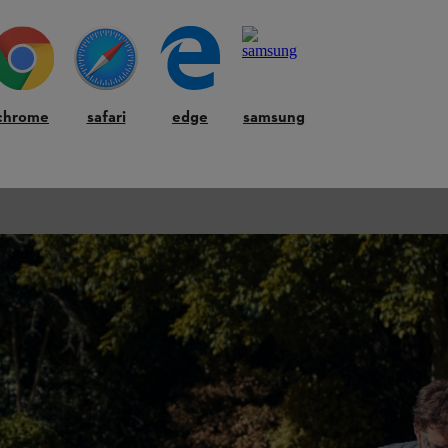
chrome
safari
edge
samsung