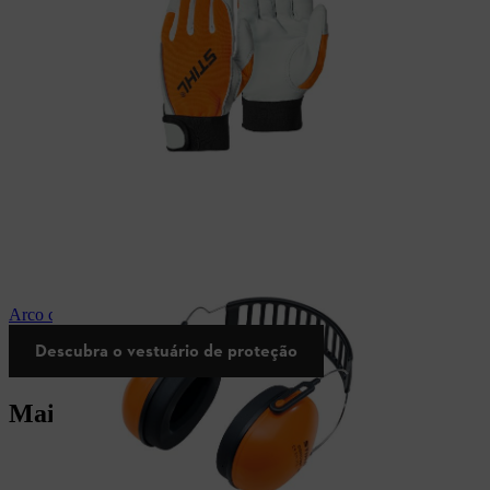
Arco com protetores de ouvidos STIHL
Descubra o vestuário de proteção
Mais serviços