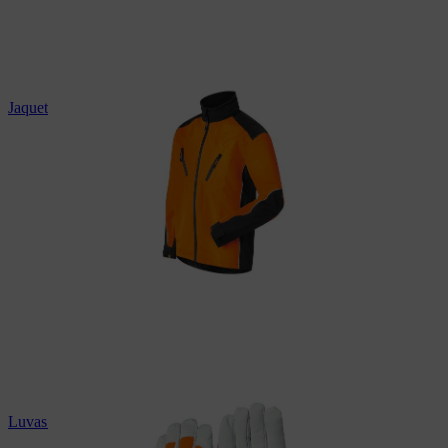
Jaqueta impermeável STIHL
Luvas de trabalho STIHL