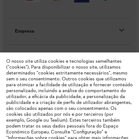
Empresa
FAQs Loja Online
O nosso site utiliza cookies e tecnologias semelhantes
("cookies"). Para disponibilizar o nosso site, utilizamos
determinados "cookies estritamente necessários", mesmo
sem o seu consentimento. Outros cookies que utilizamos
Contacto
para otimizar a facilidade de utilização e fornecer conteúdo
personalizado, incluindo a análise do comportamento do
utilizador, a eficácia da publicidade, a personalização da
publicidade e a criação de perfis de utilizador abrangentes,
são colocados apenas com o seu consentimento. Os
cookies são utilizados por nós e por terceiros (por
exemplo, Google ou Tealium). Estes terceiros também
Condições gerais de venda
Proteção de Dados
podem tratar os seus dados pessoais fora do Espaço
Económico Europeu. Consulte "Configuração" e
Sobre nós
Cookies
Informação jurídica
"Informações sobre cookies" para obter mais informações