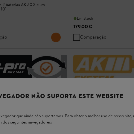
m 2 baterias AK 30 S e um
 101
Em stock
179,00 €
ção
Comparação
VEGADOR NÃO SUPORTA ESTE WEBSITE
 navegador que ainda não suportamos. Para obter o melhor uso de nosso sit
um dos seguintes navegadores:
Tampa para compartimento d