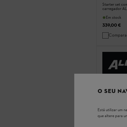
Starter set co
carregador AL
Em stock
339,00 €
Compara
O SEU NA
Está utilizar um
que altere para 
AL 301