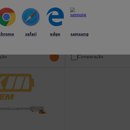
AK
Baterias e carregadores
o para uma prática fixação na
lador de cabo
Protege o compartimento da bater
sujidade
chrome
safari
edge
samsung
Em stock
4,50 €
ção
Comparação