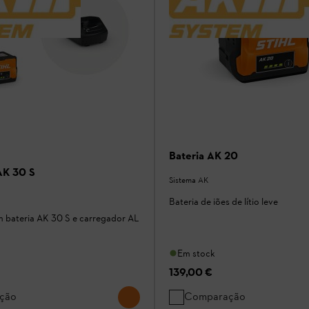
Bateria AK 20
 AK 30 S
Sistema AK
Bateria de iões de lítio leve
m bateria AK 30 S e carregador AL
Em stock
139,00 €
ção
Comparação