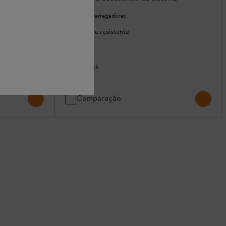
Baterias e carregadores
Mala leve e resistente
ia contra pó e
Em stock
31,90 €
Comparação