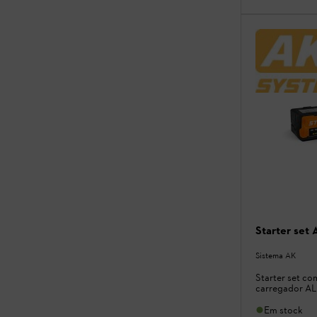
Starter set 
Sistema AK
Starter set co
carregador AL
Em stock