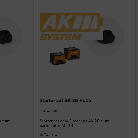
Starter set AK 20 PLUS
Sistema AK
0 e um
Starter set com 2 baterias AK 20 e um
carregador AL 101
Em stock