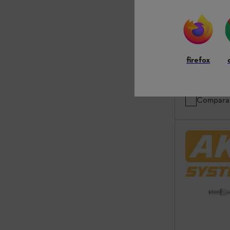
Sistema AK
Com dispositiv
parede e enro
firefox
Em stock
124,00 €
Compara