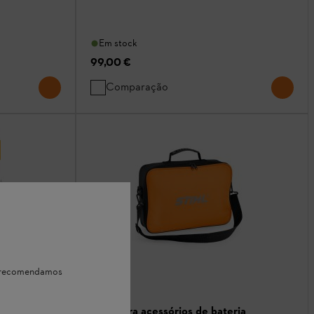
Em stock
99,00 €
Comparação
e, recomendamos
e bateria
Mala para acessórios de bateria