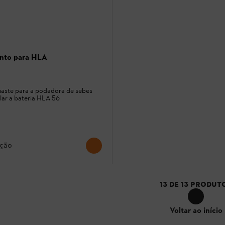
nto para HLA
haste para a podadora de sebes
lar a bateria HLA 56
ção
13
DE
13
PRODUT
Voltar ao início