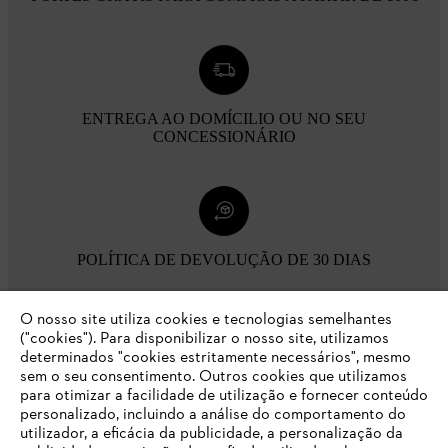
ENTREGA AO DOMÍCILIO OU NO SEU
CONCESSIONÁRIO
POLÍTICA DE DEVOLUÇÃO DE 30 DIAS
O nosso site utiliza cookies e tecnologias semelhantes
Opções de pagamento
("cookies"). Para disponibilizar o nosso site, utilizamos
determinados "cookies estritamente necessários", mesmo
sem o seu consentimento. Outros cookies que utilizamos
para otimizar a facilidade de utilização e fornecer conteúdo
personalizado, incluindo a análise do comportamento do
utilizador, a eficácia da publicidade, a personalização da