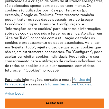
publicidade e a criação de perfis de utilizador abrangentes,
são colocados apenas com o seu consentimento. Os
Empresa
cookies são utilizados por nós e por terceiros (por
exemplo, Google ou Tealium). Estes terceiros também
podem tratar os seus dados pessoais fora do Espaço
Económico Europeu. Consulte "Configuração" e
FAQs Loja Online
"Informações sobre cookies" para obter mais informações
sobre os cookies que nós e terceiros usamos. Ao clicar em
O SEU NAVEGADOR NÃO SUPORTA
"Aceitar Tudo", concorda com a utilização de todos os
ESTE WEBSITE
cookies e processamento de dados associados. Ao clicar
em "Rejeitar tudo", rejeita o uso de quaisquer cookies que
Contacto
não sejam estritamente necessários. Em "Configurar", pode
aceitar ou rejeitar cookies individuais. Pode retirar o seu
Está utilizar um navegador que ainda não suportamos. Para
consentimento para a utilização de cookies individuais ou
obter o melhor uso de nosso site, recomendamos que altere
de todos os cookies a qualquer momento, com efeitos
para um dos seguintes navegadores:
futuros, em "Cookies" no rodapé.
Condições gerais de venda
Proteção de Dados
Para mais informações, consulte a nossa
Política de
Privacidade
e as nossas
Informações sobre Cookies
.
firefox
chrome
Sobre nós
Cookies
Informação jurídica
Aviso Legal
safari
edge
Aceitar tudo
Andreas Stihl, S.A.
R.C.Emp. Ed.3-P.0-Lj.2