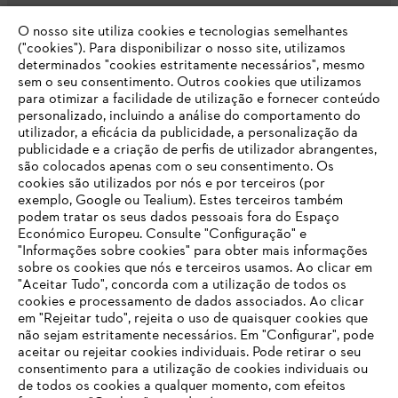
O nosso site utiliza cookies e tecnologias semelhantes
Opções de pagamento
("cookies"). Para disponibilizar o nosso site, utilizamos
determinados "cookies estritamente necessários", mesmo
sem o seu consentimento. Outros cookies que utilizamos
para otimizar a facilidade de utilização e fornecer conteúdo
personalizado, incluindo a análise do comportamento do
utilizador, a eficácia da publicidade, a personalização da
publicidade e a criação de perfis de utilizador abrangentes,
são colocados apenas com o seu consentimento. Os
Empresa
cookies são utilizados por nós e por terceiros (por
exemplo, Google ou Tealium). Estes terceiros também
podem tratar os seus dados pessoais fora do Espaço
Económico Europeu. Consulte "Configuração" e
FAQs Loja Online
"Informações sobre cookies" para obter mais informações
sobre os cookies que nós e terceiros usamos. Ao clicar em
O SEU NAVEGADOR NÃO SUPORTA
"Aceitar Tudo", concorda com a utilização de todos os
ESTE WEBSITE
cookies e processamento de dados associados. Ao clicar
em "Rejeitar tudo", rejeita o uso de quaisquer cookies que
Contacto
não sejam estritamente necessários. Em "Configurar", pode
aceitar ou rejeitar cookies individuais. Pode retirar o seu
Está utilizar um navegador que ainda não suportamos. Para
consentimento para a utilização de cookies individuais ou
obter o melhor uso de nosso site, recomendamos que altere
de todos os cookies a qualquer momento, com efeitos
para um dos seguintes navegadores: