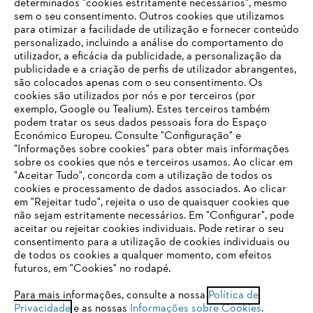
determinados "cookies estritamente necessários", mesmo
sem o seu consentimento. Outros cookies que utilizamos
para otimizar a facilidade de utilização e fornecer conteúdo
personalizado, incluindo a análise do comportamento do
utilizador, a eficácia da publicidade, a personalização da
publicidade e a criação de perfis de utilizador abrangentes,
são colocados apenas com o seu consentimento. Os
cookies são utilizados por nós e por terceiros (por
exemplo, Google ou Tealium). Estes terceiros também
podem tratar os seus dados pessoais fora do Espaço
Económico Europeu. Consulte "Configuração" e
"Informações sobre cookies" para obter mais informações
sobre os cookies que nós e terceiros usamos. Ao clicar em
O SEU NAVEGADOR NÃO SUPORTA
"Aceitar Tudo", concorda com a utilização de todos os
ESTE WEBSITE
cookies e processamento de dados associados. Ao clicar
em "Rejeitar tudo", rejeita o uso de quaisquer cookies que
não sejam estritamente necessários. Em "Configurar", pode
aceitar ou rejeitar cookies individuais. Pode retirar o seu
Está utilizar um navegador que ainda não suportamos. Para
consentimento para a utilização de cookies individuais ou
obter o melhor uso de nosso site, recomendamos que altere
de todos os cookies a qualquer momento, com efeitos
para um dos seguintes navegadores:
futuros, em "Cookies" no rodapé.
Para mais informações, consulte a nossa
Política de
Privacidade
e as nossas
Informações sobre Cookies
.