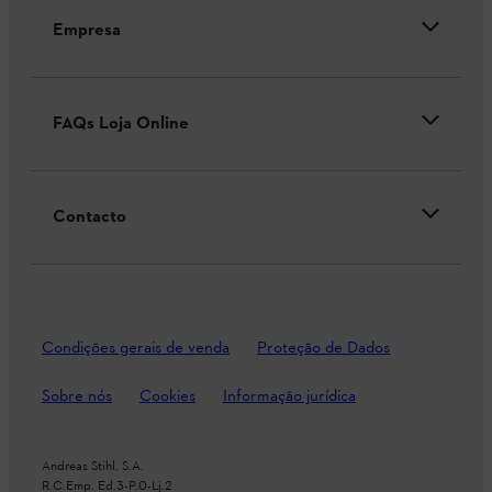
Empresa
FAQs Loja Online
Contacto
Condições gerais de venda
Proteção de Dados
Sobre nós
Cookies
Informação jurídica
Andreas Stihl, S.A.
R.C.Emp. Ed.3-P.0-Lj.2