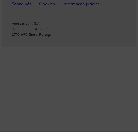
Sobre nós
Cookies
Informação jurídica
Andreas Stihl, S.A.
R.C.Emp. Ed.3-P.0-Lj.2
2710-693 Sintra, Portugal