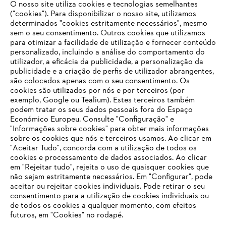
O nosso site utiliza cookies e tecnologias semelhantes
("cookies"). Para disponibilizar o nosso site, utilizamos
determinados "cookies estritamente necessários", mesmo
sem o seu consentimento. Outros cookies que utilizamos
para otimizar a facilidade de utilização e fornecer conteúdo
personalizado, incluindo a análise do comportamento do
utilizador, a eficácia da publicidade, a personalização da
publicidade e a criação de perfis de utilizador abrangentes,
são colocados apenas com o seu consentimento. Os
cookies são utilizados por nós e por terceiros (por
exemplo, Google ou Tealium). Estes terceiros também
podem tratar os seus dados pessoais fora do Espaço
Económico Europeu. Consulte "Configuração" e
"Informações sobre cookies" para obter mais informações
sobre os cookies que nós e terceiros usamos. Ao clicar em
O SEU NAVEGADOR NÃO SUPORTA
"Aceitar Tudo", concorda com a utilização de todos os
ESTE WEBSITE
cookies e processamento de dados associados. Ao clicar
em "Rejeitar tudo", rejeita o uso de quaisquer cookies que
não sejam estritamente necessários. Em "Configurar", pode
aceitar ou rejeitar cookies individuais. Pode retirar o seu
Está utilizar um navegador que ainda não suportamos. Para
consentimento para a utilização de cookies individuais ou
obter o melhor uso de nosso site, recomendamos que altere
de todos os cookies a qualquer momento, com efeitos
para um dos seguintes navegadores:
futuros, em "Cookies" no rodapé.