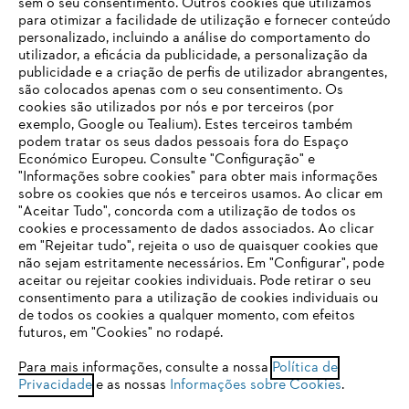
sem o seu consentimento. Outros cookies que utilizamos
CONCESSIONÁRIO
para otimizar a facilidade de utilização e fornecer conteúdo
personalizado, incluindo a análise do comportamento do
utilizador, a eficácia da publicidade, a personalização da
publicidade e a criação de perfis de utilizador abrangentes,
são colocados apenas com o seu consentimento. Os
cookies são utilizados por nós e por terceiros (por
exemplo, Google ou Tealium). Estes terceiros também
POLÍTICA DE DEVOLUÇÃO DE 30 DIAS
podem tratar os seus dados pessoais fora do Espaço
Económico Europeu. Consulte "Configuração" e
"Informações sobre cookies" para obter mais informações
Opções de pagamento
sobre os cookies que nós e terceiros usamos. Ao clicar em
O SEU NAVEGADOR NÃO SUPORTA
"Aceitar Tudo", concorda com a utilização de todos os
ESTE WEBSITE
cookies e processamento de dados associados. Ao clicar
em "Rejeitar tudo", rejeita o uso de quaisquer cookies que
não sejam estritamente necessários. Em "Configurar", pode
aceitar ou rejeitar cookies individuais. Pode retirar o seu
Está utilizar um navegador que ainda não suportamos. Para
consentimento para a utilização de cookies individuais ou
obter o melhor uso de nosso site, recomendamos que altere
de todos os cookies a qualquer momento, com efeitos
para um dos seguintes navegadores:
Empresa
futuros, em "Cookies" no rodapé.
Para mais informações, consulte a nossa
Política de
Privacidade
e as nossas
Informações sobre Cookies
.
firefox
chrome
FAQs Loja Online