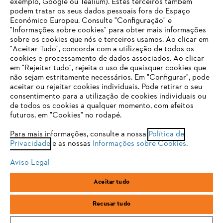
exemplo, Google ou Tealium). Estes terceiros também
podem tratar os seus dados pessoais fora do Espaço
Económico Europeu. Consulte "Configuração" e
FAQs Loja Online
"Informações sobre cookies" para obter mais informações
sobre os cookies que nós e terceiros usamos. Ao clicar em
O SEU NAVEGADOR NÃO SUPORTA
"Aceitar Tudo", concorda com a utilização de todos os
ESTE WEBSITE
cookies e processamento de dados associados. Ao clicar
em "Rejeitar tudo", rejeita o uso de quaisquer cookies que
Contacto
não sejam estritamente necessários. Em "Configurar", pode
aceitar ou rejeitar cookies individuais. Pode retirar o seu
Está utilizar um navegador que ainda não suportamos. Para
consentimento para a utilização de cookies individuais ou
obter o melhor uso de nosso site, recomendamos que altere
de todos os cookies a qualquer momento, com efeitos
para um dos seguintes navegadores:
futuros, em "Cookies" no rodapé.
Condições gerais de venda
Proteção de Dados
Para mais informações, consulte a nossa
Política de
Privacidade
e as nossas
Informações sobre Cookies
.
firefox
chrome
Sobre nós
Cookies
Informação jurídica
Aviso Legal
safari
edge
Aceitar tudo
Andreas Stihl, S.A.
R.C.Emp. Ed.3-P.0-Lj.2
samsung
2710-693 Sintra, Portugal
Recusar tudo