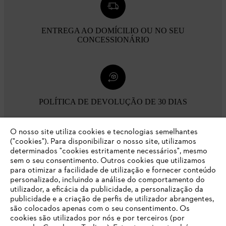
ENTREGA AO DOMÍCILIO OU NO SEU
CONCESSIONÁRIO
POLÍTICA DE DEVOLUÇÃO DE 30 DIAS
O nosso site utiliza cookies e tecnologias semelhantes
Opções de pagamento
("cookies"). Para disponibilizar o nosso site, utilizamos
determinados "cookies estritamente necessários", mesmo
sem o seu consentimento. Outros cookies que utilizamos
para otimizar a facilidade de utilização e fornecer conteúdo
personalizado, incluindo a análise do comportamento do
utilizador, a eficácia da publicidade, a personalização da
publicidade e a criação de perfis de utilizador abrangentes,
são colocados apenas com o seu consentimento. Os
Empresa
cookies são utilizados por nós e por terceiros (por