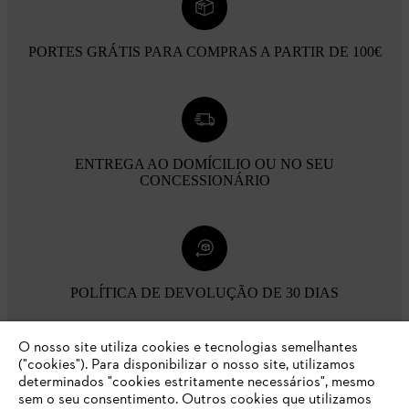
PORTES GRÁTIS PARA COMPRAS A PARTIR DE 100€
ENTREGA AO DOMÍCILIO OU NO SEU
CONCESSIONÁRIO
POLÍTICA DE DEVOLUÇÃO DE 30 DIAS
O nosso site utiliza cookies e tecnologias semelhantes
Opções de pagamento
("cookies"). Para disponibilizar o nosso site, utilizamos
determinados "cookies estritamente necessários", mesmo
sem o seu consentimento. Outros cookies que utilizamos