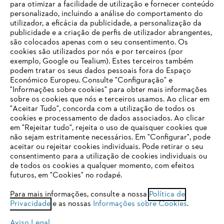
para otimizar a facilidade de utilização e fornecer conteúdo
personalizado, incluindo a análise do comportamento do
utilizador, a eficácia da publicidade, a personalização da
publicidade e a criação de perfis de utilizador abrangentes,
são colocados apenas com o seu consentimento. Os
Empresa
cookies são utilizados por nós e por terceiros (por
exemplo, Google ou Tealium). Estes terceiros também
podem tratar os seus dados pessoais fora do Espaço
Económico Europeu. Consulte "Configuração" e
FAQs Loja Online
"Informações sobre cookies" para obter mais informações
sobre os cookies que nós e terceiros usamos. Ao clicar em
O SEU NAVEGADOR NÃO SUPORTA
"Aceitar Tudo", concorda com a utilização de todos os
ESTE WEBSITE
cookies e processamento de dados associados. Ao clicar
em "Rejeitar tudo", rejeita o uso de quaisquer cookies que
Contacto
não sejam estritamente necessários. Em "Configurar", pode
aceitar ou rejeitar cookies individuais. Pode retirar o seu
Está utilizar um navegador que ainda não suportamos. Para
consentimento para a utilização de cookies individuais ou
obter o melhor uso de nosso site, recomendamos que altere
de todos os cookies a qualquer momento, com efeitos
para um dos seguintes navegadores:
futuros, em "Cookies" no rodapé.
Condições gerais de venda
Proteção de Dados
Para mais informações, consulte a nossa
Política de
Privacidade
e as nossas
Informações sobre Cookies
.
firefox
chrome
Sobre nós
Cookies
Informação jurídica
Aviso Legal