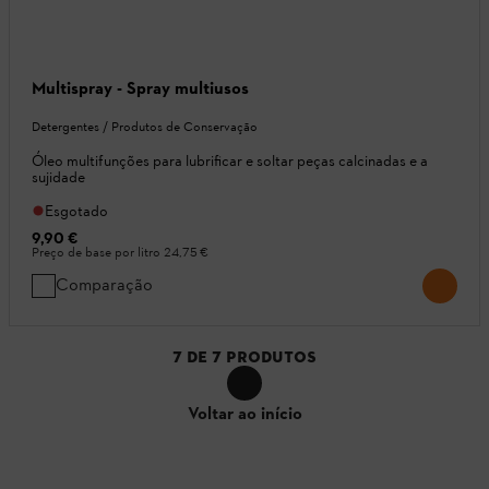
Multispray - Spray multiusos
Detergentes / Produtos de Conservação
Óleo multifunções para lubrificar e soltar peças calcinadas e a
sujidade
Esgotado
9,90 €
Preço de base por litro
24,75 €
Comparação
7
DE
7
PRODUTOS
Voltar ao início