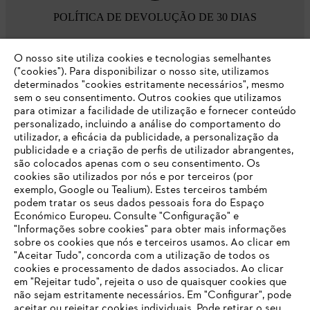
POLÍTICA DE DEVOLUÇÃO DE 30 DIAS
O nosso site utiliza cookies e tecnologias semelhantes
Opções de pagamento
("cookies"). Para disponibilizar o nosso site, utilizamos
determinados "cookies estritamente necessários", mesmo
sem o seu consentimento. Outros cookies que utilizamos
para otimizar a facilidade de utilização e fornecer conteúdo
personalizado, incluindo a análise do comportamento do
utilizador, a eficácia da publicidade, a personalização da
publicidade e a criação de perfis de utilizador abrangentes,
são colocados apenas com o seu consentimento. Os
Empresa
cookies são utilizados por nós e por terceiros (por
exemplo, Google ou Tealium). Estes terceiros também
podem tratar os seus dados pessoais fora do Espaço
Económico Europeu. Consulte "Configuração" e
FAQs Loja Online
"Informações sobre cookies" para obter mais informações
sobre os cookies que nós e terceiros usamos. Ao clicar em
O SEU NAVEGADOR NÃO SUPORTA
"Aceitar Tudo", concorda com a utilização de todos os
ESTE WEBSITE
cookies e processamento de dados associados. Ao clicar
em "Rejeitar tudo", rejeita o uso de quaisquer cookies que
Contacto
não sejam estritamente necessários. Em "Configurar", pode
aceitar ou rejeitar cookies individuais. Pode retirar o seu
Está utilizar um navegador que ainda não suportamos. Para