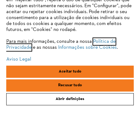
em "Rejeitar tudo", rejeita o uso de quaisquer cookies que
Email
não sejam estritamente necessários. Em "Configurar", pode
aceitar ou rejeitar cookies individuais. Pode retirar o seu
Está utilizar um navegador que ainda não suportamos. Para
consentimento para a utilização de cookies individuais ou
obter o melhor uso de nosso site, recomendamos que altere
de todos os cookies a qualquer momento, com efeitos
para um dos seguintes navegadores:
futuros, em "Cookies" no rodapé.
Subscrever a newsletter
Para mais informações, consulte a nossa
Política de
Privacidade
e as nossas
Informações sobre Cookies
.
firefox
chrome
Aviso Legal
#STIHL
safari
edge
Aceitar tudo
samsung
Recusar tudo
Abrir definições
PORTES GRÁTIS PARA COMPRAS A PARTIR DE 100€