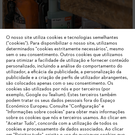
O nosso site utiliza cookies e tecnologias semelhantes
("cookies"). Para disponibilizar o nosso site, utilizamos
determinados "cookies estritamente necessários", mesmo
sem o seu consentimento. Outros cookies que utilizamos
para otimizar a facilidade de utilização e fornecer conteúdo
personalizado, incluindo a análise do comportamento do
utilizador, a eficácia da publicidade, a personalização da
publicidade e a criação de perfis de utilizador abrangentes,
são colocados apenas com o seu consentimento. Os
Equipamento de Proteção Individual / EPI
cookies são utilizados por nós e por terceiros (por
exemplo, Google ou Tealium). Estes terceiros também
podem tratar os seus dados pessoais fora do Espaço
Económico Europeu. Consulte "Configuração" e
"Informações sobre cookies" para obter mais informações
Mantenha-se atualizado com a Newsletter
sobre os cookies que nós e terceiros usamos. Ao clicar em
O SEU NAVEGADOR NÃO SUPORTA
STIHL
"Aceitar Tudo", concorda com a utilização de todos os
ESTE WEBSITE
cookies e processamento de dados associados. Ao clicar