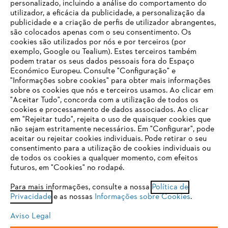
personalizado, incluindo a análise do comportamento do
Equipamento de Proteção Individual / EPI
utilizador, a eficácia da publicidade, a personalização da
publicidade e a criação de perfis de utilizador abrangentes,
são colocados apenas com o seu consentimento. Os
cookies são utilizados por nós e por terceiros (por
exemplo, Google ou Tealium). Estes terceiros também
podem tratar os seus dados pessoais fora do Espaço
Económico Europeu. Consulte "Configuração" e
Mantenha-se atualizado com a Newsletter
"Informações sobre cookies" para obter mais informações
STIHL
sobre os cookies que nós e terceiros usamos. Ao clicar em
O SEU NAVEGADOR NÃO SUPORTA
"Aceitar Tudo", concorda com a utilização de todos os
ESTE WEBSITE
cookies e processamento de dados associados. Ao clicar
em "Rejeitar tudo", rejeita o uso de quaisquer cookies que
Email
não sejam estritamente necessários. Em "Configurar", pode
aceitar ou rejeitar cookies individuais. Pode retirar o seu
Está utilizar um navegador que ainda não suportamos. Para
consentimento para a utilização de cookies individuais ou
obter o melhor uso de nosso site, recomendamos que altere
de todos os cookies a qualquer momento, com efeitos
para um dos seguintes navegadores:
futuros, em "Cookies" no rodapé.
Subscrever a newsletter
Para mais informações, consulte a nossa
Política de
Privacidade
e as nossas
Informações sobre Cookies
.
firefox
chrome
#STIHL
Aviso Legal
safari
edge