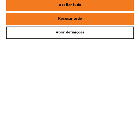
Aceitar tudo
samsung
Recusar tudo
Abrir definições
PORTES GRÁTIS PARA COMPRAS A PARTIR DE 100€
ENTREGA AO DOMÍCILIO OU NO SEU
CONCESSIONÁRIO
POLÍTICA DE DEVOLUÇÃO DE 30 DIAS