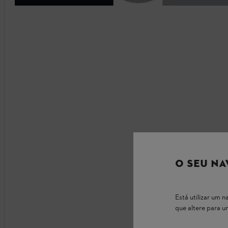
O SEU NA
Está utilizar um
que altere para 