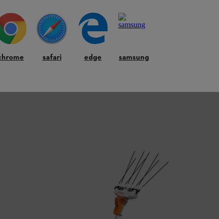
chrome
safari
edge
samsung