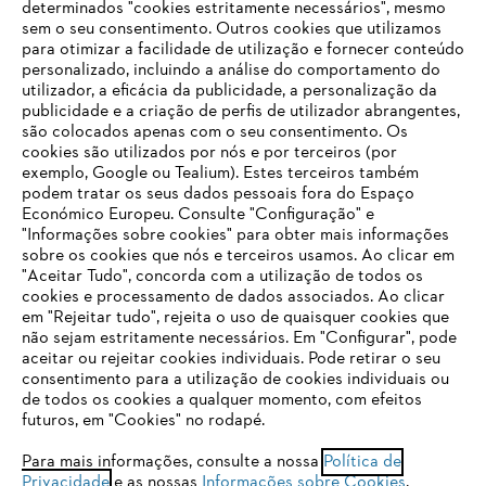
determinados "cookies estritamente necessários", mesmo
sem o seu consentimento. Outros cookies que utilizamos
para otimizar a facilidade de utilização e fornecer conteúdo
personalizado, incluindo a análise do comportamento do
utilizador, a eficácia da publicidade, a personalização da
publicidade e a criação de perfis de utilizador abrangentes,
são colocados apenas com o seu consentimento. Os
Empresa
cookies são utilizados por nós e por terceiros (por
exemplo, Google ou Tealium). Estes terceiros também
podem tratar os seus dados pessoais fora do Espaço
Económico Europeu. Consulte "Configuração" e
FAQs Loja Online
"Informações sobre cookies" para obter mais informações
sobre os cookies que nós e terceiros usamos. Ao clicar em
O SEU NAVEGADOR NÃO SUPORTA
"Aceitar Tudo", concorda com a utilização de todos os
ESTE WEBSITE
cookies e processamento de dados associados. Ao clicar
em "Rejeitar tudo", rejeita o uso de quaisquer cookies que
Contacto
não sejam estritamente necessários. Em "Configurar", pode
aceitar ou rejeitar cookies individuais. Pode retirar o seu
Está utilizar um navegador que ainda não suportamos. Para
consentimento para a utilização de cookies individuais ou
obter o melhor uso de nosso site, recomendamos que altere
de todos os cookies a qualquer momento, com efeitos
para um dos seguintes navegadores:
futuros, em "Cookies" no rodapé.
Condições gerais de venda
Proteção de Dados
Para mais informações, consulte a nossa
Política de
Privacidade
e as nossas
Informações sobre Cookies
.