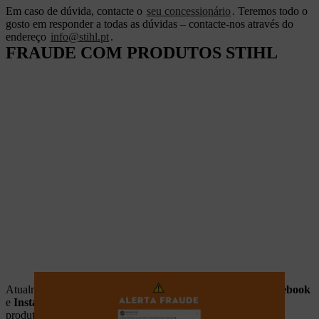
Em caso de dúvida, contacte o
seu concessionário
. Teremos todo o
gosto em responder a todas as dúvidas – contacte-nos através do
endereço
info@stihl.pt
.
FRAUDE COM PRODUTOS STIHL
Atualmente existem diversos sites, anúncios e páginas de
Facebook
e
Instagram
ou
anúncios do google
que apresentam a venda
produtos STIHL, por preços baixos e elevados descontos