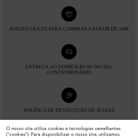
PORTES GRÁTIS PARA COMPRAS A PARTIR DE 100€
ENTREGA AO DOMÍCILIO OU NO SEU
CONCESSIONÁRIO
POLÍTICA DE DEVOLUÇÃO DE 30 DIAS
O nosso site utiliza cookies e tecnologias semelhantes
Opções de pagamento
("cookies"). Para disponibilizar o nosso site, utilizamos