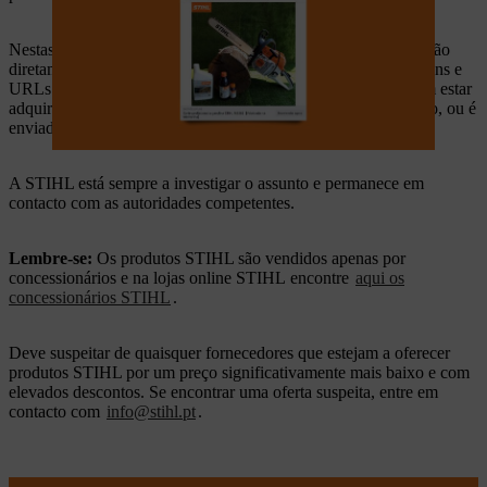
Nestas plataformas, os fraudadores dão a impressão de que estão
diretamente conectados à STIHL, uma vez que utilizam imagens e
URLs associados à marca. No entanto, as pessoas que pensam estar
adquir um produto STIHL que não o recebe após o pagamento, ou é
enviado um produto incorreto para a sua morada.
A STIHL está sempre a investigar o assunto e permanece em
contacto com as autoridades competentes.
Lembre-se:
Os produtos STIHL são vendidos apenas por
concessionários e na lojas online STIHL encontre
aqui os
concessionários STIHL
.
Deve suspeitar de quaisquer fornecedores que estejam a oferecer
produtos STIHL por um preço significativamente mais baixo e com
elevados descontos. Se encontrar uma oferta suspeita, entre em
contacto com
info@stihl.pt
.