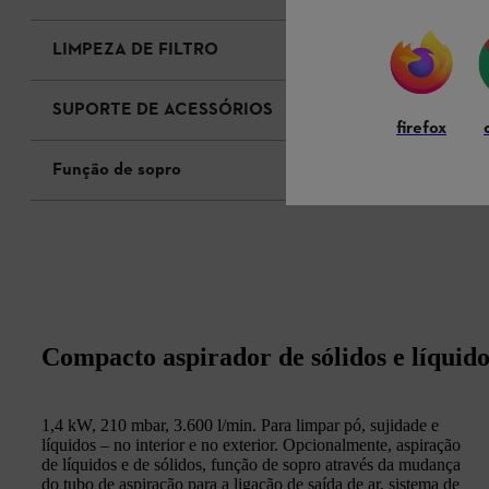
LIMPEZA DE FILTRO
SUPORTE DE ACESSÓRIOS
firefox
Função de sopro
Compacto aspirador de sólidos e líquido
1,4 kW, 210 mbar, 3.600 l/min. Para limpar pó, sujidade e
líquidos – no interior e no exterior. Opcionalmente, aspiração
de líquidos e de sólidos, função de sopro através da mudança
do tubo de aspiração para a ligação de saída de ar, sistema de