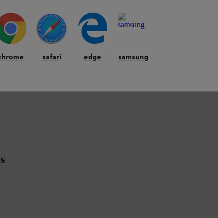
chrome
safari
edge
samsung
s