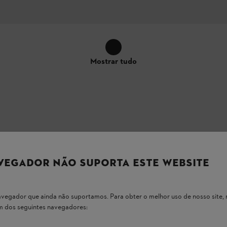
Mostrar tudo
VEGADOR NÃO SUPORTA ESTE WEBSITE
cação real das características do equipamento no produto podem - com f
 navegador que ainda não suportamos. Para obter o melhor uso de nosso sit
um dos seguintes navegadores: