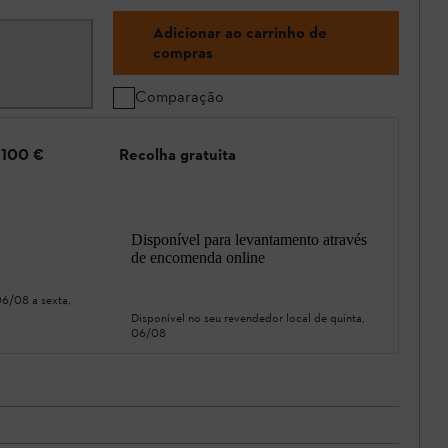
Adicionar ao carrinho de
compras
Comparação
e 100 €
Recolha gratuita
Disponível para levantamento através
de encomenda online
 06/08
a
sexta,
Disponível no seu revendedor local de
quinta,
06/08