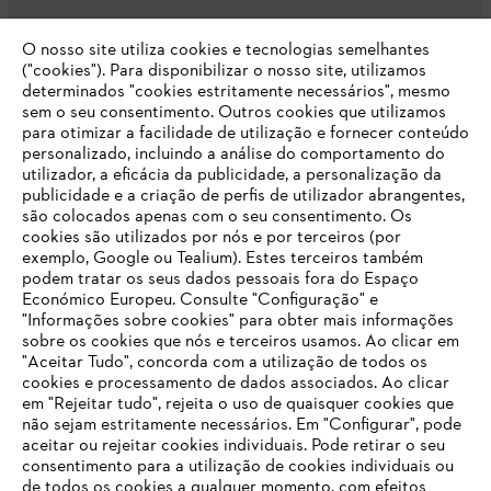
O nosso site utiliza cookies e tecnologias semelhantes
Opções de pagamento
("cookies"). Para disponibilizar o nosso site, utilizamos
determinados "cookies estritamente necessários", mesmo
sem o seu consentimento. Outros cookies que utilizamos
para otimizar a facilidade de utilização e fornecer conteúdo
personalizado, incluindo a análise do comportamento do
utilizador, a eficácia da publicidade, a personalização da
publicidade e a criação de perfis de utilizador abrangentes,
são colocados apenas com o seu consentimento. Os
Empresa
cookies são utilizados por nós e por terceiros (por
exemplo, Google ou Tealium). Estes terceiros também
podem tratar os seus dados pessoais fora do Espaço
Económico Europeu. Consulte "Configuração" e
FAQs Loja Online
"Informações sobre cookies" para obter mais informações
sobre os cookies que nós e terceiros usamos. Ao clicar em
O SEU NAVEGADOR NÃO SUPORTA
"Aceitar Tudo", concorda com a utilização de todos os
ESTE WEBSITE
cookies e processamento de dados associados. Ao clicar
em "Rejeitar tudo", rejeita o uso de quaisquer cookies que
Contacto
não sejam estritamente necessários. Em "Configurar", pode
aceitar ou rejeitar cookies individuais. Pode retirar o seu
Está utilizar um navegador que ainda não suportamos. Para
consentimento para a utilização de cookies individuais ou
obter o melhor uso de nosso site, recomendamos que altere
de todos os cookies a qualquer momento, com efeitos