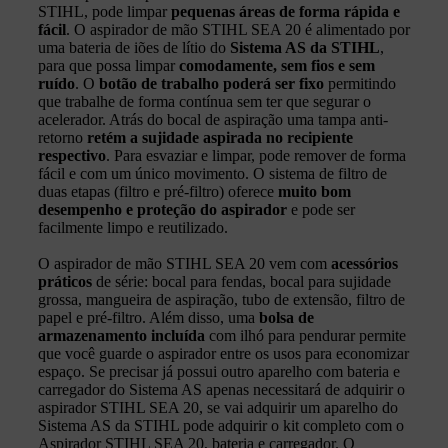
STIHL, pode limpar
pequenas áreas de forma rápida e
fácil
. O aspirador de mão STIHL SEA 20 é alimentado por
uma bateria de iões de lítio do
Sistema AS da STIHL
,
para que possa limpar
comodamente, sem fios e sem
ruído
. O
botão de trabalho poderá ser fixo
permitindo
que trabalhe de forma contínua sem ter que segurar o
acelerador. Atrás do bocal de aspiração uma tampa anti-
retorno
retém a sujidade aspirada no recipiente
respectivo
. Para esvaziar e limpar, pode remover de forma
fácil e com um único movimento. O sistema de filtro de
duas etapas (filtro e pré-filtro) oferece
muito bom
desempenho e proteção do aspirador
e pode ser
facilmente limpo e reutilizado.
O aspirador de mão STIHL SEA 20 vem com
acessórios
práticos
de série: bocal para fendas, bocal para sujidade
grossa, mangueira de aspiração, tubo de extensão, filtro de
papel e pré-filtro. Além disso, uma
bolsa de
armazenamento incluída
com ilhó para pendurar permite
que você guarde o aspirador entre os usos para economizar
espaço. Se precisar já possui outro aparelho com bateria e
carregador do Sistema AS apenas necessitará de adquirir o
aspirador STIHL SEA 20, se vai adquirir um aparelho do
Sistema AS da STIHL pode adquirir o kit completo com o
Aspirador STIHL SEA 20, bateria e carregador. O