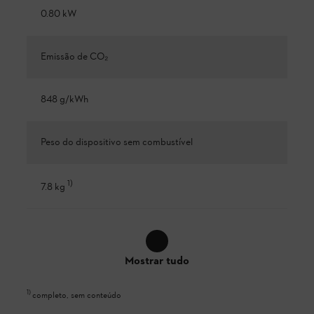
0.80 kW
Emissão de CO₂
848 g/kWh
Peso do dispositivo sem combustível
1
)
7.8 kg
Mostrar tudo
1
)
completo, sem conteúdo