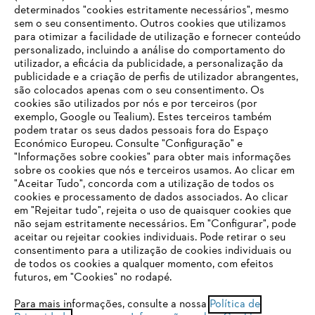
determinados "cookies estritamente necessários", mesmo
sem o seu consentimento. Outros cookies que utilizamos
para otimizar a facilidade de utilização e fornecer conteúdo
personalizado, incluindo a análise do comportamento do
utilizador, a eficácia da publicidade, a personalização da
publicidade e a criação de perfis de utilizador abrangentes,
são colocados apenas com o seu consentimento. Os
Empresa
cookies são utilizados por nós e por terceiros (por
exemplo, Google ou Tealium). Estes terceiros também
podem tratar os seus dados pessoais fora do Espaço
Económico Europeu. Consulte "Configuração" e
FAQs Loja Online
"Informações sobre cookies" para obter mais informações
sobre os cookies que nós e terceiros usamos. Ao clicar em
O SEU NAVEGADOR NÃO SUPORTA
"Aceitar Tudo", concorda com a utilização de todos os
ESTE WEBSITE
cookies e processamento de dados associados. Ao clicar
em "Rejeitar tudo", rejeita o uso de quaisquer cookies que
Contacto
não sejam estritamente necessários. Em "Configurar", pode
aceitar ou rejeitar cookies individuais. Pode retirar o seu
Está utilizar um navegador que ainda não suportamos. Para
consentimento para a utilização de cookies individuais ou
obter o melhor uso de nosso site, recomendamos que altere
de todos os cookies a qualquer momento, com efeitos
para um dos seguintes navegadores:
futuros, em "Cookies" no rodapé.
Condições gerais de venda
Proteção de Dados
Para mais informações, consulte a nossa
Política de