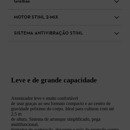
Grelhas
MOTOR STIHL 2-MIX
SISTEMA ANTIVIBRAÇÃO STIHL
Leve e de grande capacidade
Atomizador leve e muito confortável
de usar graças ao seu formato compacto e ao centro de
gravidade próximo do corpo. Ideal para culturas com até
2,5 m
de altura. Sistema de arranque simplificado, pega
multifuncional,
limitador de aceleração, dosagem e gola de proteção contra