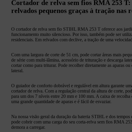
Cortador de relva sem fios RMA 253 T:
relvados pequenos graças à tração nas 
O cortador de relva sem fio STIHL RMA 253 T oferece aos jar
funcionamento muito silencioso. Por isso, também pode ser utili
residenciais. Em relvados com declive, a tração de uma velocidad
Com uma largura de corte de 51 cm, pode cortar áreas mais pequ
de série com multi-lâmina, acessório de trituração e descarga late
cortar como para triturar. Pode recolher diretamente as aparas ou 
lateral.
O guiador de conforto dobrável e regulável em altura garante u
cortador de relva. Com a regulação central da altura de corte, p
para um dos 7 níveis entre 20 mm e 100 mm. A caixa de recolha de
uma grande quantidade de aparas e é fácil de esvaziar.
Na nossa visão geral da duração da bateria STIHL e dos tempos d
pode cobrir com uma carga do seu corta-relva sem fios RMA 253 
demora a carregar.