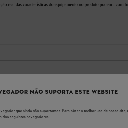
cação real das características do equipamento no produto podem - com f
VEGADOR NÃO SUPORTA ESTE WEBSITE
 navegador que ainda não suportamos. Para obter o melhor uso de nosso sit
um dos seguintes navegadores: