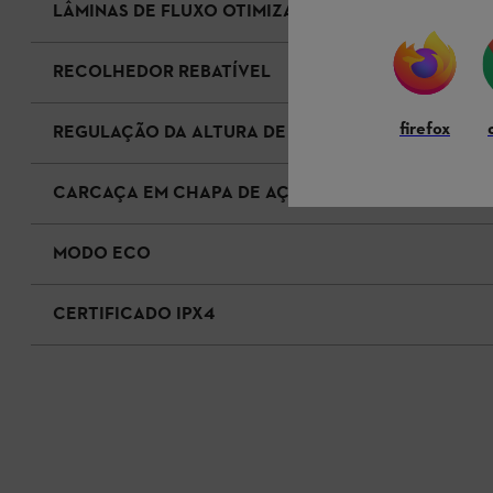
LÂMINAS DE FLUXO OTIMIZADO
RECOLHEDOR REBATÍVEL
firefox
REGULAÇÃO DA ALTURA DE CORTE
CARCAÇA EM CHAPA DE AÇO
MODO ECO
CERTIFICADO IPX4