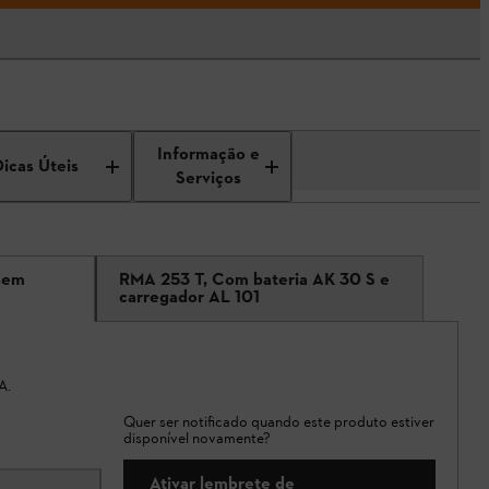
Informação e
Dicas Úteis
Serviços
sem
RMA 253 T, Com bateria AK 30 S e
carregador AL 101
A.
Quer ser notificado quando este produto estiver
disponível novamente?
Ativar lembrete de