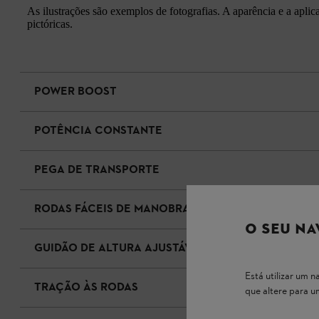
As ilustrações são exemplos de fotografias. A aparência e a apli
pictóricas.
POWER BOOST
POTÊNCIA CONSTANTE
PEGA DE TRANSPORTE
RODAS FÁCEIS DE MANOBRAR
O SEU NA
GUIDÃO DE ALTURA AJUSTÁVEL
Está utilizar um
TRAÇÃO ÀS RODAS
que altere para 