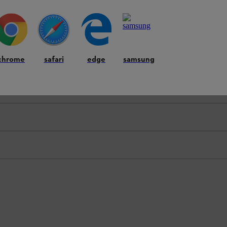
chrome
safari
edge
samsung