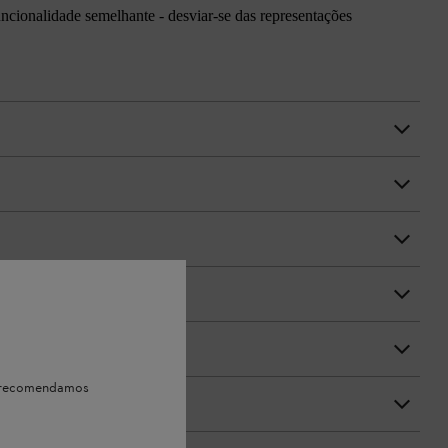
uncionalidade semelhante - desviar-se das representações
e, recomendamos