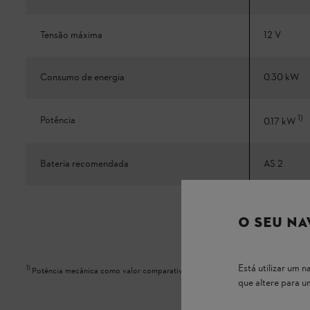
Tensão máxima
12 V
Consumo de energia
0.30 kW
1
)
Potência
0.17 kW
Bateria recomendada
AS 2
O SEU NA
Está utilizar um
1
)
Potência mecânica como valor comparativo em relação a um equipamento a g
que altere para 