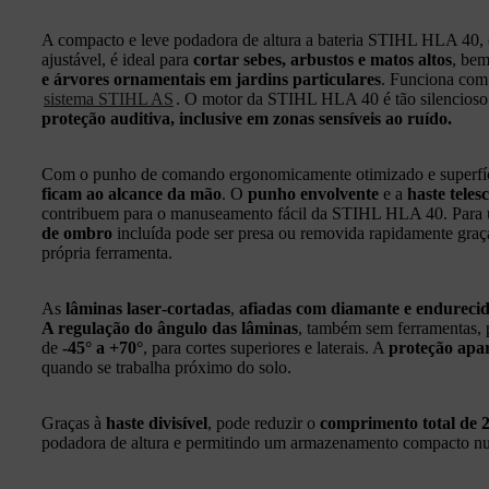
A compacto e leve podadora de altura a bateria STIHL HLA 40, e
ajustável, é ideal para
cortar sebes, arbustos e matos altos
, be
e árvores ornamentais em jardins particulares
. Funciona com 
sistema STIHL AS
. O motor da STIHL HLA 40 é tão silencioso 
proteção auditiva, inclusive em zonas sensíveis ao ruído.
Com o punho de comando ergonomicamente otimizado e superfíci
ficam ao alcance da mão
. O
punho envolvente
e a
haste teles
contribuem para o manuseamento fácil da STIHL HLA 40. Par
de ombro
incluída pode ser presa ou removida rapidamente gra
própria ferramenta.
As
lâminas laser‑cortadas
,
afiadas com diamante e endureci
A regulação do ângulo das lâminas
, também sem ferramentas,
de
-45° a +70°
, para cortes superiores e laterais. A
proteção apa
quando se trabalha próximo do solo.
Graças à
haste divisível
, pode reduzir o
comprimento total de 
podadora de altura e permitindo um armazenamento compacto 