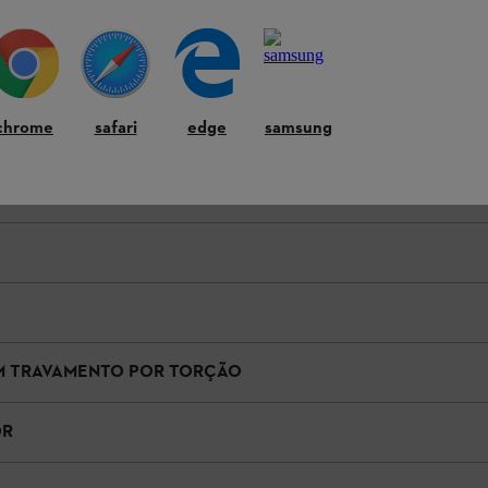
chrome
safari
edge
samsung
cação real das características do equipamento no produto podem - com f
M TRAVAMENTO POR TORÇÃO
OR