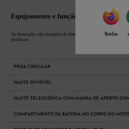
Equipamento e função
firefox
As ilustrações são exemplos de fotografias. A aparência e a apli
pictóricas.
PEGA CIRCULAR
HASTE DIVISÍVEL
HASTE TELESCÓPICA COM MANGA DE APERTO CO
COMPARTIMENTO DA BATERIA NO CORPO DO MOT