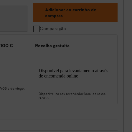
Adicionar ao carrinho de
compras
Comparação
e 100 €
Recolha gratuita
Disponível para levantamento através
de encomenda online
07/08
a
domingo,
Disponível no seu revendedor local de
sexta,
07/08