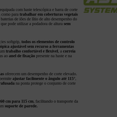
quipada com haste telescópica e barra de corte
m como para
trabalhar em coberturas vegetais
baterias de iões de lítio de alto desempenho do
que pode utilizar a podadora de altura
sem
es softgrip,
todos os elementos de controlo
cópica ajustável sem recurso a ferramentas
a um
trabalho confortável e flexível
, a
correia
ças ao
anel de fixação
presente na haste e na
das
oferecem um desempenho de corte elevado.
 permite
ajustar facilmente o ângulo até 115°
,
rafusada
na ponta protege o conjunto de corte
260 cm para 115 cm
, facilitando o transporte da
num
suporte de parede.