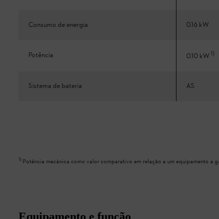
Consumo de energia
0.16 kW
1
)
Potência
0.10 kW
Sistema de bateria
AS
1
)
Potência mecânica como valor comparativo em relação a um equipamento a g
Equipamento e função