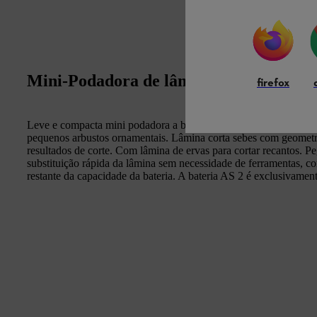
Mini-Podadora de lâminas versátil a ba
firefox
Leve e compacta mini podadora a bateria, com lâmina corta sebes
pequenos arbustos ornamentais. Lâmina corta sebes com geometri
resultados de corte. Com lâmina de ervas para cortar recantos. P
substituição rápida da lâmina sem necessidade de ferramentas, co
restante da capacidade da bateria. A bateria AS 2 é exclusivamen