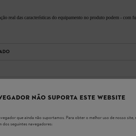
cação real das características do equipamento no produto podem - com f
ZADO
VEGADOR NÃO SUPORTA ESTE WEBSITE
 navegador que ainda não suportamos. Para obter o melhor uso de nosso sit
um dos seguintes navegadores: