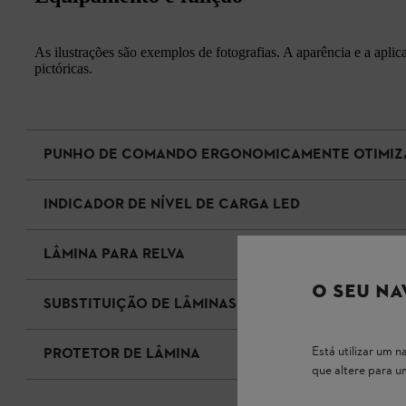
As ilustrações são exemplos de fotografias. A aparência e a apli
pictóricas.
PUNHO DE COMANDO ERGONOMICAMENTE OTIMI
INDICADOR DE NÍVEL DE CARGA LED
LÂMINA PARA RELVA
O SEU NA
SUBSTITUIÇÃO DE LÂMINAS SEM FERRAMENTAS
Está utilizar um
PROTETOR DE LÂMINA
que altere para 