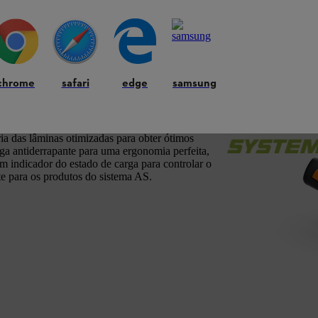
teria
chrome
safari
edge
samsung
, para cortar e manter pequenas sebes e
a das lâminas otimizadas para obter ótimos
ega antiderrapante para uma ergonomia perfeita,
m indicador do estado de carga para controlar o
te para os produtos do sistema AS.