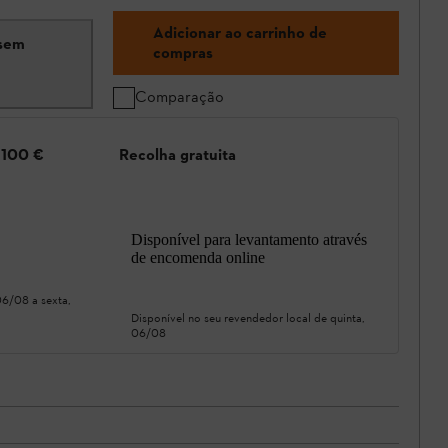
Adicionar ao carrinho de
 sem
compras
Comparação
e 100 €
Recolha gratuita
Disponível para levantamento através
de encomenda online
 06/08
a
sexta,
Disponível no seu revendedor local de
quinta,
06/08