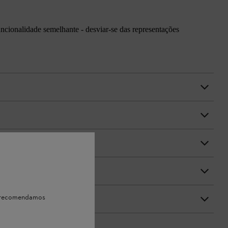
uncionalidade semelhante - desviar-se das representações
e, recomendamos