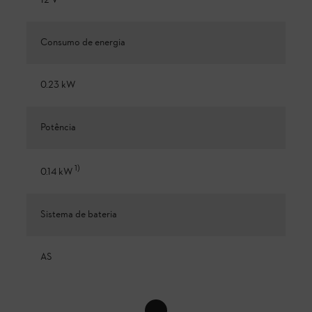
12 V
Consumo de energia
0.23 kW
Potência
1
)
0.14 kW
Sistema de bateria
AS