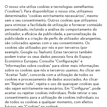
O nosso site utiliza cookies e tecnologias semelhantes
Opções de pagamento
("cookies"). Para disponibilizar o nosso site, utilizamos
determinados "cookies estritamente necessários", mesmo
sem o seu consentimento. Outros cookies que utilizamos
para otimizar a facilidade de utilização e fornecer conteúdo
personalizado, incluindo a análise do comportamento do
utilizador, a eficácia da publicidade, a personalização da
publicidade e a criação de perfis de utilizador abrangentes,
são colocados apenas com o seu consentimento. Os
Empresa
cookies são utilizados por nós e por terceiros (por
exemplo, Google ou Tealium). Estes terceiros também
podem tratar os seus dados pessoais fora do Espaço
Económico Europeu. Consulte "Configuração" e
FAQs Loja Online
"Informações sobre cookies" para obter mais informações
sobre os cookies que nós e terceiros usamos. Ao clicar em
O SEU NAVEGADOR NÃO SUPORTA
"Aceitar Tudo", concorda com a utilização de todos os
ESTE WEBSITE
cookies e processamento de dados associados. Ao clicar
em "Rejeitar tudo", rejeita o uso de quaisquer cookies que
Contacto
não sejam estritamente necessários. Em "Configurar", pode
aceitar ou rejeitar cookies individuais. Pode retirar o seu
Está utilizar um navegador que ainda não suportamos. Para
consentimento para a utilização de cookies individuais ou
obter o melhor uso de nosso site, recomendamos que altere
de todos os cookies a qualquer momento, com efeitos
para um dos seguintes navegadores:
futuros, em "Cookies" no rodapé.