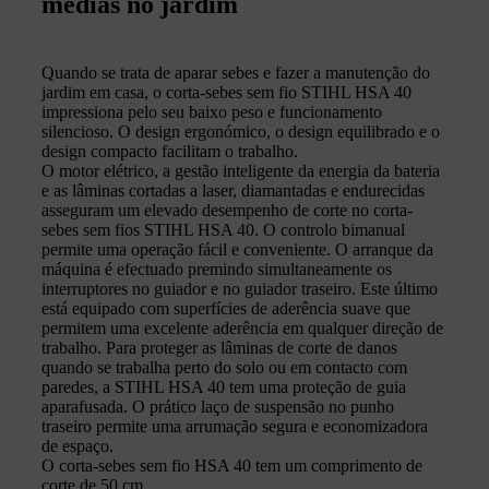
médias no jardim
Quando se trata de aparar sebes e fazer a manutenção do
jardim em casa, o corta-sebes sem fio STIHL HSA 40
impressiona pelo seu baixo peso e funcionamento
silencioso. O design ergonómico, o design equilibrado e o
design compacto facilitam o trabalho.
O motor elétrico, a gestão inteligente da energia da bateria
e as lâminas cortadas a laser, diamantadas e endurecidas
asseguram um elevado desempenho de corte no corta-
sebes sem fios STIHL HSA 40. O controlo bimanual
permite uma operação fácil e conveniente. O arranque da
máquina é efectuado premindo simultaneamente os
interruptores no guiador e no guiador traseiro. Este último
está equipado com superfícies de aderência suave que
permitem uma excelente aderência em qualquer direção de
trabalho. Para proteger as lâminas de corte de danos
quando se trabalha perto do solo ou em contacto com
paredes, a STIHL HSA 40 tem uma proteção de guia
aparafusada. O prático laço de suspensão no punho
traseiro permite uma arrumação segura e economizadora
de espaço.
O corta-sebes sem fio HSA 40 tem um comprimento de
corte de 50 cm.