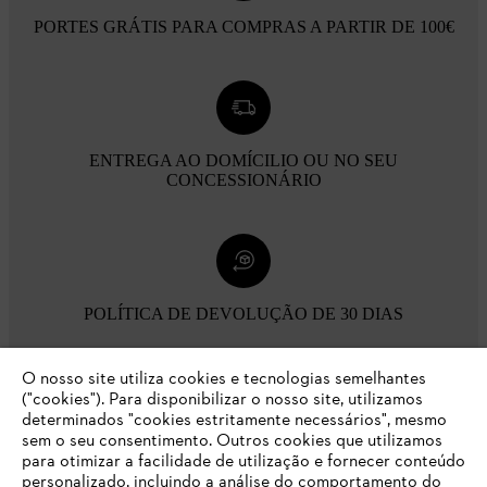
PORTES GRÁTIS PARA COMPRAS A PARTIR DE 100€
ENTREGA AO DOMÍCILIO OU NO SEU
CONCESSIONÁRIO
POLÍTICA DE DEVOLUÇÃO DE 30 DIAS
O nosso site utiliza cookies e tecnologias semelhantes
Opções de pagamento
("cookies"). Para disponibilizar o nosso site, utilizamos
determinados "cookies estritamente necessários", mesmo
sem o seu consentimento. Outros cookies que utilizamos
para otimizar a facilidade de utilização e fornecer conteúdo
personalizado, incluindo a análise do comportamento do