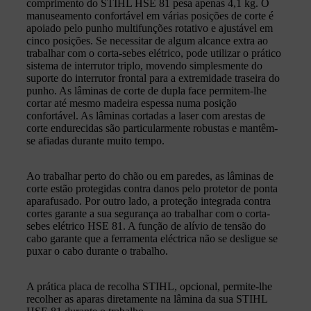
comprimento do STIHL HSE 81 pesa apenas 4,1 kg. O
manuseamento confortável em várias posições de corte é
apoiado pelo punho multifunções rotativo e ajustável em
cinco posições. Se necessitar de algum alcance extra ao
trabalhar com o corta-sebes elétrico, pode utilizar o prático
sistema de interrutor triplo, movendo simplesmente do
suporte do interrutor frontal para a extremidade traseira do
punho. As lâminas de corte de dupla face permitem-lhe
cortar até mesmo madeira espessa numa posição
confortável. As lâminas cortadas a laser com arestas de
corte endurecidas são particularmente robustas e mantêm-
se afiadas durante muito tempo.
Ao trabalhar perto do chão ou em paredes, as lâminas de
corte estão protegidas contra danos pelo protetor de ponta
aparafusado. Por outro lado, a proteção integrada contra
cortes garante a sua segurança ao trabalhar com o corta-
sebes elétrico HSE 81. A função de alívio de tensão do
cabo garante que a ferramenta eléctrica não se desligue se
puxar o cabo durante o trabalho.
A prática placa de recolha STIHL, opcional, permite-lhe
recolher as aparas diretamente na lâmina da sua STIHL