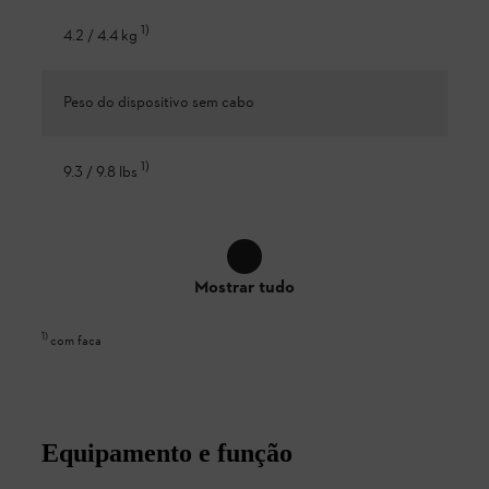
1
)
4.2 / 4.4 kg
Peso do dispositivo sem cabo
1
)
9.3 / 9.8 lbs
Mostrar tudo
1
)
com faca
Equipamento e função