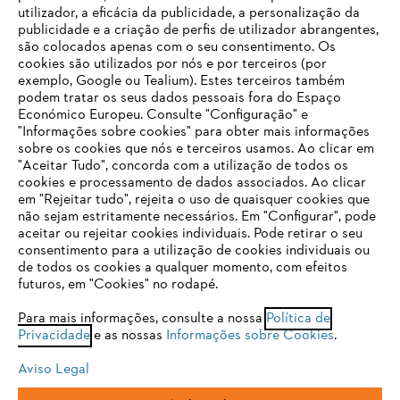
utilizador, a eficácia da publicidade, a personalização da
publicidade e a criação de perfis de utilizador abrangentes,
são colocados apenas com o seu consentimento. Os
Empresa
cookies são utilizados por nós e por terceiros (por
exemplo, Google ou Tealium). Estes terceiros também
podem tratar os seus dados pessoais fora do Espaço
Económico Europeu. Consulte "Configuração" e
FAQs Loja Online
"Informações sobre cookies" para obter mais informações
sobre os cookies que nós e terceiros usamos. Ao clicar em
O SEU NAVEGADOR NÃO SUPORTA
"Aceitar Tudo", concorda com a utilização de todos os
ESTE WEBSITE
cookies e processamento de dados associados. Ao clicar
em "Rejeitar tudo", rejeita o uso de quaisquer cookies que
Contacto
não sejam estritamente necessários. Em "Configurar", pode
aceitar ou rejeitar cookies individuais. Pode retirar o seu
Está utilizar um navegador que ainda não suportamos. Para
consentimento para a utilização de cookies individuais ou
obter o melhor uso de nosso site, recomendamos que altere
de todos os cookies a qualquer momento, com efeitos
para um dos seguintes navegadores:
futuros, em "Cookies" no rodapé.
Condições gerais de venda
Proteção de Dados
Para mais informações, consulte a nossa
Política de
Privacidade
e as nossas
Informações sobre Cookies
.
firefox
chrome
Sobre nós
Cookies
Informação jurídica
Aviso Legal
safari
edge