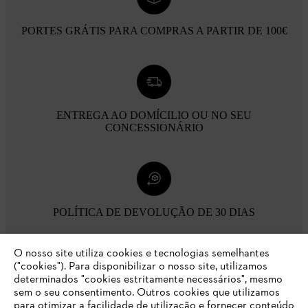
PORTES GRÁTIS PARA COMPRAS A PARTIR DE 100€
ENTREGA AO DOMÍCILIO OU NO SEU
CONCESSIONÁRIO
POLÍTICA DE DEVOLUÇÃO DE 30 DIAS
O nosso site utiliza cookies e tecnologias semelhantes
Opções de pagamento
("cookies"). Para disponibilizar o nosso site, utilizamos
determinados "cookies estritamente necessários", mesmo
sem o seu consentimento. Outros cookies que utilizamos
para otimizar a facilidade de utilização e fornecer conteúdo