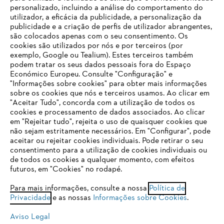
personalizado, incluindo a análise do comportamento do
utilizador, a eficácia da publicidade, a personalização da
publicidade e a criação de perfis de utilizador abrangentes,
são colocados apenas com o seu consentimento. Os
Empresa
cookies são utilizados por nós e por terceiros (por
exemplo, Google ou Tealium). Estes terceiros também
podem tratar os seus dados pessoais fora do Espaço
Económico Europeu. Consulte "Configuração" e
FAQs Loja Online
"Informações sobre cookies" para obter mais informações
sobre os cookies que nós e terceiros usamos. Ao clicar em
O SEU NAVEGADOR NÃO SUPORTA
"Aceitar Tudo", concorda com a utilização de todos os
ESTE WEBSITE
cookies e processamento de dados associados. Ao clicar
em "Rejeitar tudo", rejeita o uso de quaisquer cookies que
Contacto
não sejam estritamente necessários. Em "Configurar", pode
aceitar ou rejeitar cookies individuais. Pode retirar o seu
Está utilizar um navegador que ainda não suportamos. Para
consentimento para a utilização de cookies individuais ou
obter o melhor uso de nosso site, recomendamos que altere
de todos os cookies a qualquer momento, com efeitos
para um dos seguintes navegadores:
futuros, em "Cookies" no rodapé.
Condições gerais de venda
Proteção de Dados
Para mais informações, consulte a nossa
Política de
Privacidade
e as nossas
Informações sobre Cookies
.
firefox
chrome
Sobre nós
Cookies
Informação jurídica
Aviso Legal