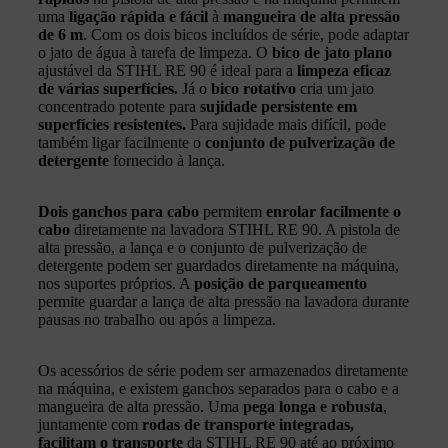
uma
ligação rápida e fácil
à
mangueira de alta pressão
de 6 m
. Com os dois bicos incluídos de série, pode adaptar
o jato de água à tarefa de limpeza. O
bico de jato plano
ajustável da STIHL RE 90 é ideal para a
limpeza eficaz
de várias superfícies.
Já o
bico rotativo
cria um jato
concentrado potente para
sujidade persistente em
superfícies resistentes.
Para sujidade mais difícil, pode
também ligar facilmente o
conjunto de pulverização de
detergente
fornecido à lança.
Dois ganchos para cabo
permitem
enrolar facilmente o
cabo
diretamente na lavadora STIHL RE 90. A pistola de
alta pressão, a lança e o conjunto de pulverização de
detergente podem ser guardados diretamente na máquina,
nos suportes próprios. A
posição de parqueamento
permite guardar a lança de alta pressão na lavadora durante
pausas no trabalho ou após a limpeza.
Os acessórios de série podem ser armazenados diretamente
na máquina, e existem ganchos separados para o cabo e a
mangueira de alta pressão. Uma
pega longa e robusta
,
juntamente com
rodas de transporte integradas,
facilitam o transporte
da STIHL RE 90 até ao próximo