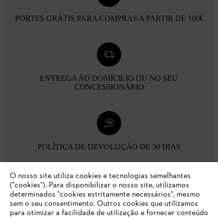
PORTES GRÁTIS PARA COMPRAS A PARTIR DE 100€
ENTREGA AO DOMÍCILIO OU NO SEU
CONCESSIONÁRIO
POLÍTICA DE DEVOLUÇÃO DE 30 DIAS
O nosso site utiliza cookies e tecnologias semelhantes
Opções de pagamento
("cookies"). Para disponibilizar o nosso site, utilizamos
determinados "cookies estritamente necessários", mesmo
sem o seu consentimento. Outros cookies que utilizamos
para otimizar a facilidade de utilização e fornecer conteúdo