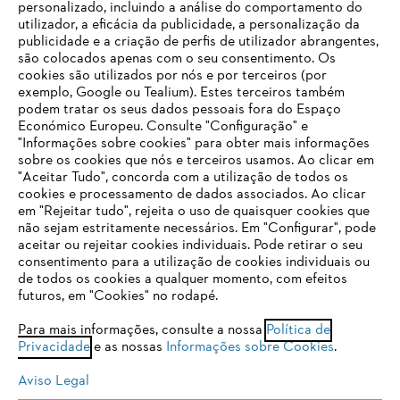
personalizado, incluindo a análise do comportamento do
utilizador, a eficácia da publicidade, a personalização da
publicidade e a criação de perfis de utilizador abrangentes,
são colocados apenas com o seu consentimento. Os
Empresa
cookies são utilizados por nós e por terceiros (por
exemplo, Google ou Tealium). Estes terceiros também
podem tratar os seus dados pessoais fora do Espaço
Económico Europeu. Consulte "Configuração" e
FAQs Loja Online
"Informações sobre cookies" para obter mais informações
sobre os cookies que nós e terceiros usamos. Ao clicar em
O SEU NAVEGADOR NÃO SUPORTA
"Aceitar Tudo", concorda com a utilização de todos os
ESTE WEBSITE
cookies e processamento de dados associados. Ao clicar
em "Rejeitar tudo", rejeita o uso de quaisquer cookies que
Contacto
não sejam estritamente necessários. Em "Configurar", pode
aceitar ou rejeitar cookies individuais. Pode retirar o seu
Está utilizar um navegador que ainda não suportamos. Para
consentimento para a utilização de cookies individuais ou
obter o melhor uso de nosso site, recomendamos que altere
de todos os cookies a qualquer momento, com efeitos
para um dos seguintes navegadores:
futuros, em "Cookies" no rodapé.
Condições gerais de venda
Proteção de Dados
Para mais informações, consulte a nossa
Política de
Privacidade
e as nossas
Informações sobre Cookies
.
firefox
chrome
Sobre nós
Cookies
Informação jurídica
Aviso Legal