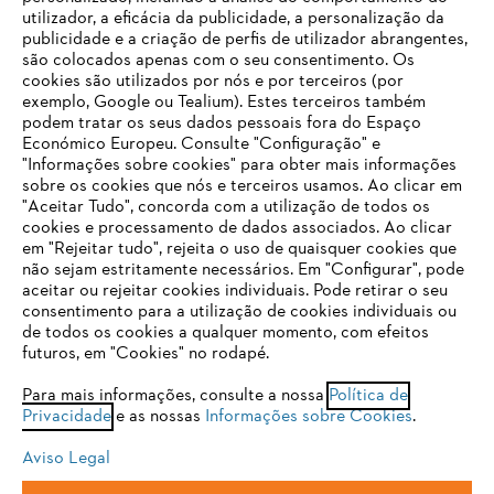
utilizador, a eficácia da publicidade, a personalização da
publicidade e a criação de perfis de utilizador abrangentes,
são colocados apenas com o seu consentimento. Os
Empresa
cookies são utilizados por nós e por terceiros (por
exemplo, Google ou Tealium). Estes terceiros também
podem tratar os seus dados pessoais fora do Espaço
Económico Europeu. Consulte "Configuração" e
FAQs Loja Online
"Informações sobre cookies" para obter mais informações
sobre os cookies que nós e terceiros usamos. Ao clicar em
O SEU NAVEGADOR NÃO SUPORTA
"Aceitar Tudo", concorda com a utilização de todos os
ESTE WEBSITE
cookies e processamento de dados associados. Ao clicar
em "Rejeitar tudo", rejeita o uso de quaisquer cookies que
Contacto
não sejam estritamente necessários. Em "Configurar", pode
aceitar ou rejeitar cookies individuais. Pode retirar o seu
Está utilizar um navegador que ainda não suportamos. Para
consentimento para a utilização de cookies individuais ou
obter o melhor uso de nosso site, recomendamos que altere
de todos os cookies a qualquer momento, com efeitos
para um dos seguintes navegadores:
futuros, em "Cookies" no rodapé.
Condições gerais de venda
Proteção de Dados
Para mais informações, consulte a nossa
Política de
Privacidade
e as nossas
Informações sobre Cookies
.
firefox
chrome
Sobre nós
Cookies
Informação jurídica
Aviso Legal
safari
edge