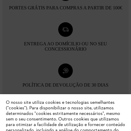
PORTES GRÁTIS PARA COMPRAS A PARTIR DE 100€
ENTREGA AO DOMÍCILIO OU NO SEU
CONCESSIONÁRIO
POLÍTICA DE DEVOLUÇÃO DE 30 DIAS
O nosso site utiliza cookies e tecnologias semelhantes
Opções de pagamento
("cookies"). Para disponibilizar o nosso site, utilizamos
determinados "cookies estritamente necessários", mesmo
sem o seu consentimento. Outros cookies que utilizamos
para otimizar a facilidade de utilização e fornecer conteúdo
personalizado, incluindo a análise do comportamento do