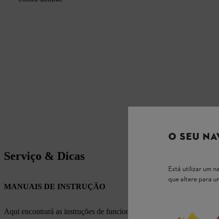
O SEU NA
Serviço & Dicas
Está utilizar um
que altere para 
MANUAIS DE INSTRUÇÃO
Aqui encontrará as instruções de funcionamento apropriadas para os