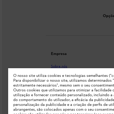
Opçõe
Empresa
Sobre nós
O nosso site utiliza cookies e tecnologias semelhantes ("c
Imprensa
Para disponibilizar o nosso site, utilizamos determinados 
Carreira
estritamente necessários", mesmo sem o seu consentiment
Outros cookies que utilizamos para otimizar a facilidade 
Responsabilidade
utilização e fornecer conteúdo personalizado, incluindo a 
do comportamento do utilizador, a eficácia da publicidade
Linha Integridade STIHL
personalização da publicidade e a criação de perfis de uti
abrangentes, são colocados apenas com o seu consentim
Informação para fornecedores