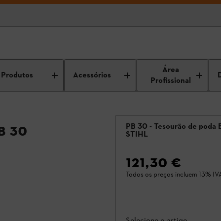
Área
Produtos
Acessórios
Profissional
PB 30 - Tesourão de poda 
B 30
STIHL
121,30 €
Todos os preços incluem 13% IV
Selecione o artigo