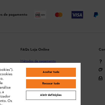
s de pagamento
FAQs Loja Online
Con
Métodos de pagamento
ookies").
Envio e entrega
Aceitar tudo
"cookies
Devolução
o.
de
Recusar tudo
Reclamação e garantia
análise
, a
STIHL Orange Deals
Abrir definições
lizador
ento. Os
Manuais de Instruções