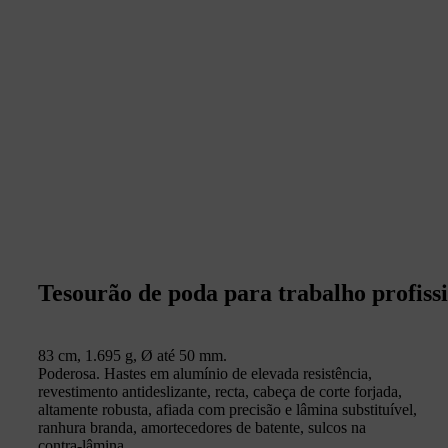
Tesourão de poda para trabalho profiss
83 cm, 1.695 g, Ø até 50 mm.
Poderosa. Hastes em alumínio de elevada resistência,
revestimento antideslizante, recta, cabeça de corte forjada,
altamente robusta, afiada com precisão e lâmina substituível,
ranhura branda, amortecedores de batente, sulcos na
contra-lâmina.