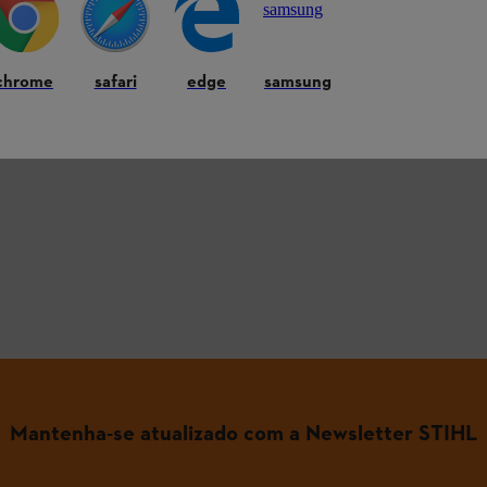
chrome
safari
edge
samsung
 as perguntas mais comuns
Mantenha-se atualizado com a Newsletter STIHL