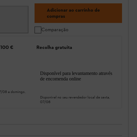
Adicionar ao carrinho de
compras
Comparação
e 100 €
Recolha gratuita
Disponível para levantamento através
de encomenda online
07/08
a
domingo,
Disponível no seu revendedor local de
sexta,
07/08