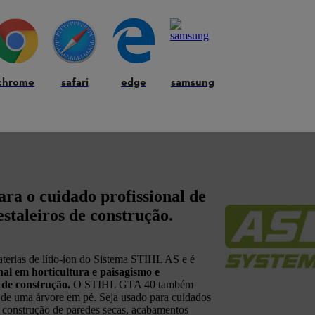
chrome
safari
edge
samsung
ra o cuidado profissional de
staleiros de construção.
erias de lítio-íon do Sistema STIHL AS e é
nal em horticultura e paisagismo e
 de construção.
O STIHL GTA 40 também
a de uma árvore em pé. Seja usado para cuidados
, construção de paredes secas, acabamentos