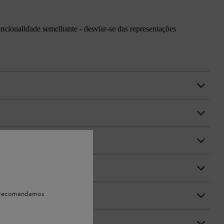
uncionalidade semelhante - desviar-se das representações
e, recomendamos