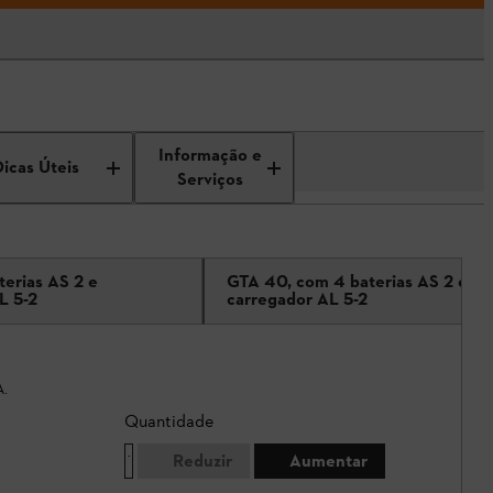
Informação e
Dicas Úteis
Serviços
terias AS 2 e
GTA 40, com 4 baterias AS 2 e u
L 5-2
carregador AL 5-2
A.
Quantidade
Reduzir
Aumentar