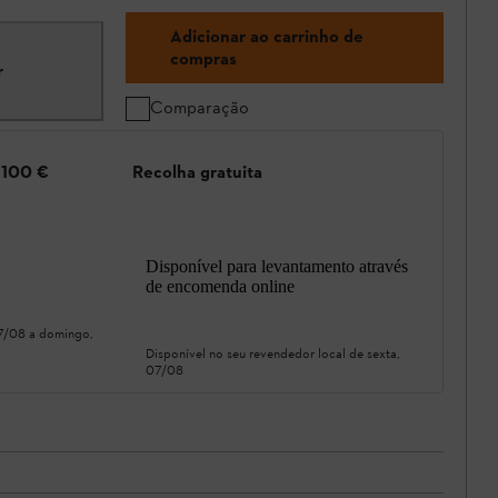
Adicionar ao carrinho de
compras
r
Comparação
e 100 €
Recolha gratuita
Disponível para levantamento através
de encomenda online
07/08
a
domingo,
Disponível no seu revendedor local de
sexta,
07/08