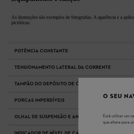
As ilustrações são exemplos de fotografias. A aparência e a apli
pictóricas.
POTÊNCIA CONSTANTE
TENSIONAMENTO LATERAL DA CORRENTE
TAMPÃO DO DEPÓSITO DE ÓLEO SEM NECESSIDADE
O SEU NA
PORCAS IMPERDÍVEIS
Está utilizar um
OLHAL DE SUSPENSÃO E ANEL DE SOBRECARGA
que altere para 
INDICADOR DE NÍVEL DE CARGA LED