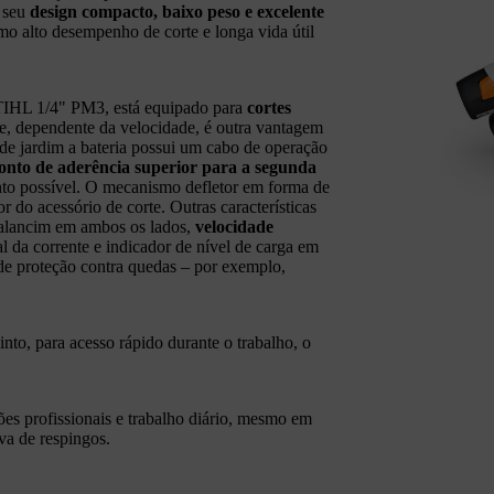
o seu
design compacto, baixo peso e excelente
omo alto desempenho de corte e longa vida útil
STIHL 1/4" PM3, está equipado para
cortes
te, dependente da velocidade, é outra vantagem
de jardim a bateria possui um cabo de operação
onto de aderência superior para a segunda
nto possível. O mecanismo defletor em forma de
r do acessório de corte. Outras características
alancim em ambos os lados,
velocidade
l da corrente e indicador de nível de carga em
de proteção contra quedas – por exemplo,
nto, para acesso rápido durante o trabalho, o
ões profissionais e trabalho diário, mesmo em
ova de respingos.