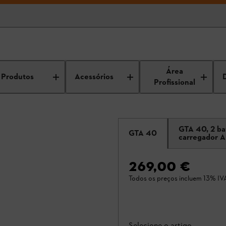
Área
Produtos
Acessórios
Profissional
GTA 40, 2 ba
GTA 40
carregador A
269,00 €
Todos os preços incluem 13% IV
Selecione o artigo