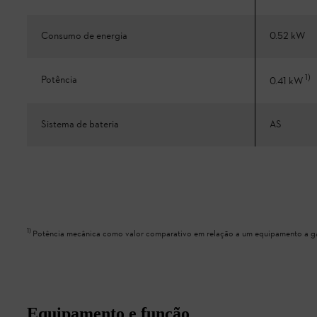
Consumo de energia
0.52 kW
1
)
Potência
0.41 kW
Sistema de bateria
AS
1
)
Potência mecânica como valor comparativo em relação a um equipamento a g
Equipamento e função