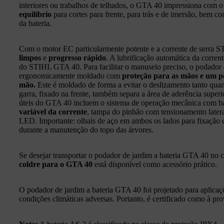
interiores ou trabalhos de telhados, o GTA 40 impressiona com 
equilíbrio
para cortes para frente, para trás e de imersão, bem c
da bateria.
Com o motor EC particularmente potente e a corrente de serra 
limpos
e
progresso rápido
. A lubrificação automática da corren
do STIHL GTA 40. Para facilitar o manuseio preciso, o podador 
ergonomicamente moldado com
proteção para as mãos e um p
mão.
Este é moldado de forma a evitar o deslizamento tanto qua
garra, fixado na frente, também separa a área de aderência superio
úteis do GTA 40 incluem o sistema de operação mecânica com b
variável da corrente
, tampa do pinhão com tensionamento latera
LED. Importante: olhais de aço em ambos os lados para fixação 
durante a manutenção do topo das árvores.
Se desejar transportar o podador de jardim a bateria GTA 40 no ci
coldre para o GTA 40
está disponível como acessório prático.
O podador de jardim a bateria GTA 40 foi projetado para aplicaç
condições climáticas adversas. Portanto, é certificado como à pr