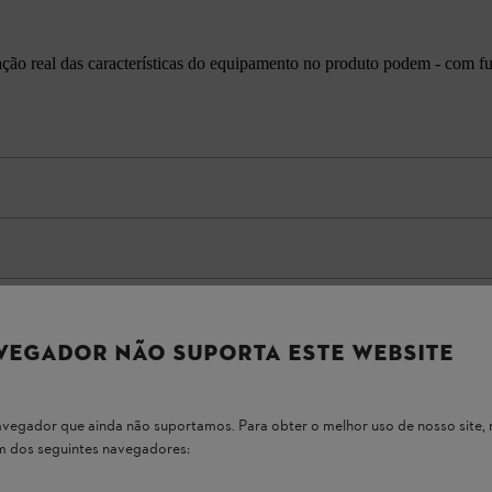
cação real das características do equipamento no produto podem - com f
 DE FERRAMENTAS
VEGADOR NÃO SUPORTA ESTE WEBSITE
 navegador que ainda não suportamos. Para obter o melhor uso de nosso sit
um dos seguintes navegadores: