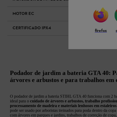
MOTOR EC
CERTIFICADO IPX4
firefox
Podador de jardim a bateria GTA 40: Pa
árvores e arbustos e para trabalhos em e
O podador de jardim a bateria STIHL GTA 40 funciona com 2 bat
ideal para o
cuidado de árvores e arbustos, trabalho profissio
processamento de madeira e materiais lenhosos em estaleiros
pode ser usado por arboristas treinados para poda dentro da cop
com árvores em parques e jardins, trabalhos de correção de copa