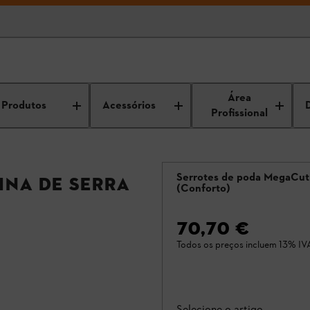
Área
Produtos
Acessórios
Profissional
Serrotes de poda MegaCut
ina de serra
(Conforto)
70,70 €
Todos os preços incluem 13% IV
Selecione o artigo