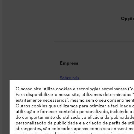
Opçõe
Empresa
Sobre nós
O nosso site utiliza cookies e tecnologias semelhantes ("c
Imprensa
Para disponibilizar o nosso site, utilizamos determinados 
Carreira
estritamente necessários", mesmo sem o seu consentiment
Outros cookies que utilizamos para otimizar a facilidade 
Responsabilidade
utilização e fornecer conteúdo personalizado, incluindo a 
do comportamento do utilizador, a eficácia da publicidade
Linha Integridade STIHL
personalização da publicidade e a criação de perfis de uti
abrangentes, são colocados apenas com o seu consentim
Informação para fornecedores