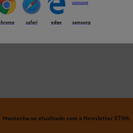
chrome
safari
edge
samsung
 as perguntas mais comuns
Mantenha-se atualizado com a Newsletter STIHL