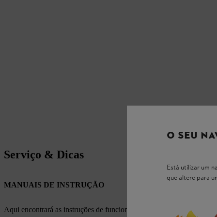
O SEU NA
Serviço & Dicas
Está utilizar um
que altere para 
MANUAIS DE INSTRUÇÃO
Aqui encontrará as instruções de funcionamento apropriadas para os