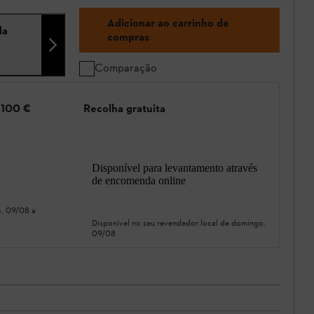
Adicionar ao carrinho de
da
compras
Comparação
e 100 €
Recolha gratuita
Disponível para levantamento através
de encomenda online
, 09/08
a
Disponível no seu revendedor local de
domingo,
09/08