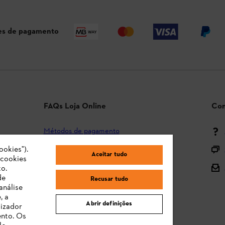
s de pagamento
FAQs Loja Online
Con
Métodos de pagamento
ookies").
Envio e entrega
Aceitar tudo
"cookies
Devolução
o.
de
Recusar tudo
Reclamação e garantia
análise
, a
STIHL Orange Deals
Abrir definições
lizador
ento. Os
Manuais de Instruções