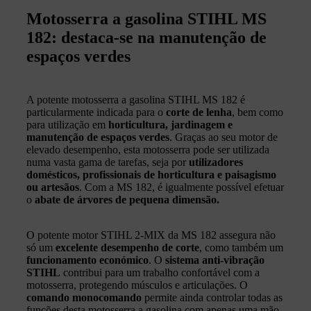
Motosserra a gasolina STIHL MS
182: destaca‑se na manutenção de
espaços verdes
A potente motosserra a gasolina STIHL MS 182 é
particularmente indicada para o
corte de lenha
, bem como
para utilização em
horticultura, jardinagem e
manutenção de espaços verdes
. Graças ao seu motor de
elevado desempenho, esta motosserra pode ser utilizada
numa vasta gama de tarefas, seja por
utilizadores
domésticos, profissionais de horticultura e paisagismo
ou artesãos
. Com a MS 182, é igualmente possível efetuar
o
abate de árvores de pequena dimensão.
O potente motor STIHL 2‑MIX da MS 182 assegura não
só um
excelente desempenho de corte
, como também um
funcionamento económico
. O
sistema anti‑vibração
STIHL
contribui para um trabalho confortável com a
motosserra, protegendo músculos e articulações. O
comando monocomando
permite ainda controlar todas as
funções desta motosserra a gasolina com apenas uma mão.