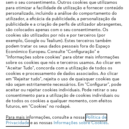
sem o seu consentimento. Outros cookies que utilizamos
para otimizar a facilidade de utilização e fornecer conteúdo
personalizado, incluindo a análise do comportamento do
utilizador, a eficácia da publicidade, a personalização da
publicidade e a criação de perfis de utilizador abrangentes,
são colocados apenas com o seu consentimento. Os
Empresa
cookies são utilizados por nós e por terceiros (por
exemplo, Google ou Tealium). Estes terceiros também
podem tratar os seus dados pessoais fora do Espaço
Económico Europeu. Consulte "Configuração" e
FAQs Loja Online
"Informações sobre cookies" para obter mais informações
sobre os cookies que nós e terceiros usamos. Ao clicar em
O SEU NAVEGADOR NÃO SUPORTA
"Aceitar Tudo", concorda com a utilização de todos os
ESTE WEBSITE
cookies e processamento de dados associados. Ao clicar
em "Rejeitar tudo", rejeita o uso de quaisquer cookies que
Contacto
não sejam estritamente necessários. Em "Configurar", pode
aceitar ou rejeitar cookies individuais. Pode retirar o seu
Está utilizar um navegador que ainda não suportamos. Para
consentimento para a utilização de cookies individuais ou
obter o melhor uso de nosso site, recomendamos que altere
de todos os cookies a qualquer momento, com efeitos
para um dos seguintes navegadores:
futuros, em "Cookies" no rodapé.
Condições gerais de venda
Proteção de Dados
Para mais informações, consulte a nossa
Política de
Privacidade
e as nossas
Informações sobre Cookies
.
firefox
chrome
Sobre nós
Cookies
Informação jurídica