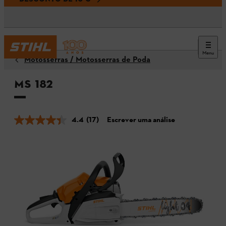
Menu
Motosserras / Motosserras de Poda
MS 182
4.4
(17)
Escrever uma análise