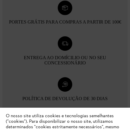
PORTES GRÁTIS PARA COMPRAS A PARTIR DE 100€
ENTREGA AO DOMÍCILIO OU NO SEU
CONCESSIONÁRIO
POLÍTICA DE DEVOLUÇÃO DE 30 DIAS
O nosso site utiliza cookies e tecnologias semelhantes
Opções de pagamento
("cookies"). Para disponibilizar o nosso site, utilizamos
determinados "cookies estritamente necessários", mesmo