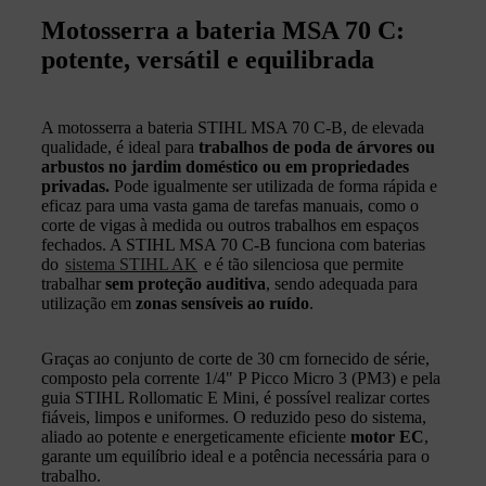
Motosserra a bateria MSA 70 C:
potente, versátil e equilibrada
A motosserra a bateria STIHL MSA 70 C‑B, de elevada
qualidade, é ideal para
trabalhos de poda de árvores ou
arbustos no jardim doméstico ou em propriedades
privadas.
Pode igualmente ser utilizada de forma rápida e
eficaz para uma vasta gama de tarefas manuais, como o
corte de vigas à medida ou outros trabalhos em espaços
fechados. A STIHL MSA 70 C‑B funciona com baterias
do
sistema STIHL AK
e é tão silenciosa que permite
trabalhar
sem proteção auditiva
, sendo adequada para
utilização em
zonas sensíveis ao ruído
.
Graças ao conjunto de corte de 30 cm fornecido de série,
composto pela corrente 1/4" P Picco Micro 3 (PM3) e pela
guia STIHL Rollomatic E Mini, é possível realizar cortes
fiáveis, limpos e uniformes. O reduzido peso do sistema,
aliado ao potente e energeticamente eficiente
motor EC
,
garante um equilíbrio ideal e a potência necessária para o
trabalho.