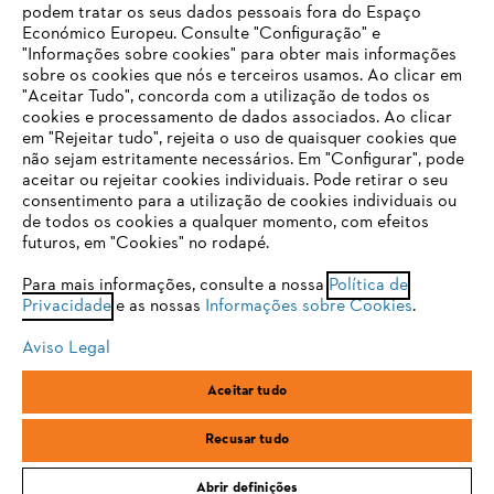
podem tratar os seus dados pessoais fora do Espaço
Económico Europeu. Consulte "Configuração" e
FAQs Loja Online
"Informações sobre cookies" para obter mais informações
sobre os cookies que nós e terceiros usamos. Ao clicar em
O SEU NAVEGADOR NÃO SUPORTA
"Aceitar Tudo", concorda com a utilização de todos os
ESTE WEBSITE
cookies e processamento de dados associados. Ao clicar
em "Rejeitar tudo", rejeita o uso de quaisquer cookies que
Contacto
não sejam estritamente necessários. Em "Configurar", pode
aceitar ou rejeitar cookies individuais. Pode retirar o seu
Está utilizar um navegador que ainda não suportamos. Para
consentimento para a utilização de cookies individuais ou
obter o melhor uso de nosso site, recomendamos que altere
de todos os cookies a qualquer momento, com efeitos
para um dos seguintes navegadores:
futuros, em "Cookies" no rodapé.
Condições gerais de venda
Proteção de Dados
Para mais informações, consulte a nossa
Política de
Privacidade
e as nossas
Informações sobre Cookies
.
firefox
chrome
Sobre nós
Cookies
Informação jurídica
Aviso Legal
safari
edge
Aceitar tudo
Andreas Stihl, S.A.
R.C.Emp. Ed.3-P.0-Lj.2
samsung
2710-693 Sintra, Portugal
Recusar tudo
Abrir definições