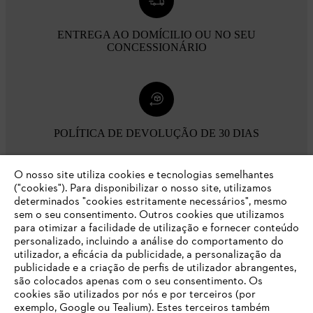
ENTREGA AO DOMÍCILIO OU NO SEU
CONCESSIONÁRIO
POLÍTICA DE DEVOLUÇÃO DE 30 DIAS
O nosso site utiliza cookies e tecnologias semelhantes
Opções de pagamento
("cookies"). Para disponibilizar o nosso site, utilizamos
determinados "cookies estritamente necessários", mesmo
sem o seu consentimento. Outros cookies que utilizamos
para otimizar a facilidade de utilização e fornecer conteúdo
personalizado, incluindo a análise do comportamento do
utilizador, a eficácia da publicidade, a personalização da
publicidade e a criação de perfis de utilizador abrangentes,
são colocados apenas com o seu consentimento. Os
Empresa
cookies são utilizados por nós e por terceiros (por
exemplo, Google ou Tealium). Estes terceiros também