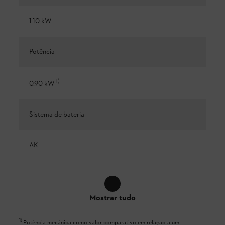
1.10 kW
Potência
1
)
0.90 kW
Sistema de bateria
AK
Mostrar tudo
1
)
Potência mecânica como valor comparativo em relação a um