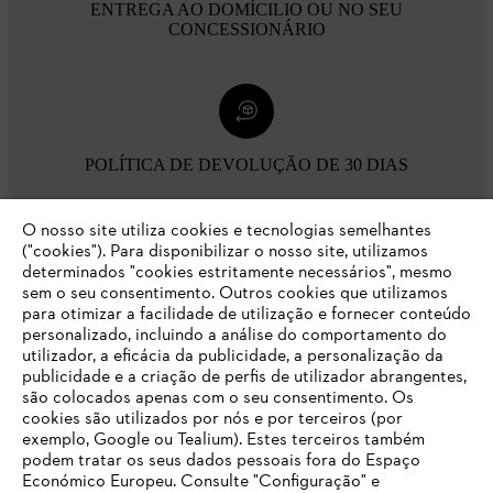
ENTREGA AO DOMÍCILIO OU NO SEU
CONCESSIONÁRIO
POLÍTICA DE DEVOLUÇÃO DE 30 DIAS
O nosso site utiliza cookies e tecnologias semelhantes
Opções de pagamento
("cookies"). Para disponibilizar o nosso site, utilizamos
determinados "cookies estritamente necessários", mesmo
sem o seu consentimento. Outros cookies que utilizamos
para otimizar a facilidade de utilização e fornecer conteúdo
personalizado, incluindo a análise do comportamento do
utilizador, a eficácia da publicidade, a personalização da
publicidade e a criação de perfis de utilizador abrangentes,
são colocados apenas com o seu consentimento. Os
Empresa
cookies são utilizados por nós e por terceiros (por
exemplo, Google ou Tealium). Estes terceiros também
podem tratar os seus dados pessoais fora do Espaço
Económico Europeu. Consulte "Configuração" e