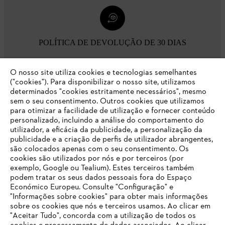
POLÍTICA DE DEVOLUÇÃO DE 30 DIAS
O nosso site utiliza cookies e tecnologias semelhantes
Opções de pagamento
("cookies"). Para disponibilizar o nosso site, utilizamos
determinados "cookies estritamente necessários", mesmo
sem o seu consentimento. Outros cookies que utilizamos
para otimizar a facilidade de utilização e fornecer conteúdo
personalizado, incluindo a análise do comportamento do
utilizador, a eficácia da publicidade, a personalização da
publicidade e a criação de perfis de utilizador abrangentes,
são colocados apenas com o seu consentimento. Os
Empresa
cookies são utilizados por nós e por terceiros (por
exemplo, Google ou Tealium). Estes terceiros também
podem tratar os seus dados pessoais fora do Espaço
Económico Europeu. Consulte "Configuração" e
FAQs Loja Online
"Informações sobre cookies" para obter mais informações
sobre os cookies que nós e terceiros usamos. Ao clicar em
O SEU NAVEGADOR NÃO SUPORTA
"Aceitar Tudo", concorda com a utilização de todos os
ESTE WEBSITE