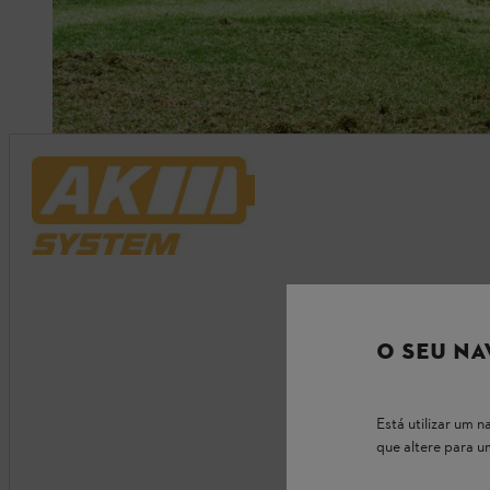
O SEU NA
Está utilizar um
que altere para 