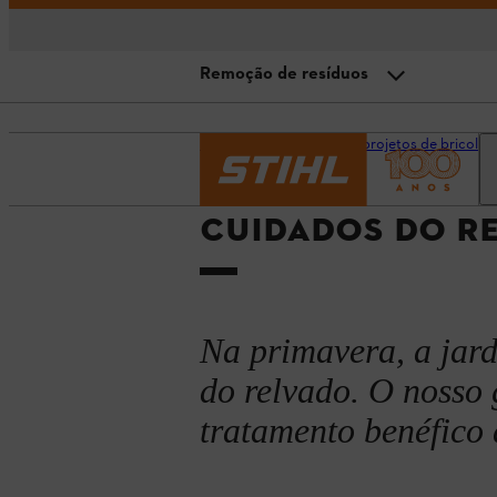
Remoção de resíduos
Remoção de resíduos
Página inicial
Dicas e projetos de bricolag
Nutrição do relvado na primavera
CUIDADOS DO R
Escarificar e passar o ancinho no
Arejar para tratar do solo compa
Na primavera, a jar
do relvado. O nosso 
tratamento benéfico 