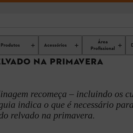
e e jardim
Manutenção de jardins
Cuidados do relvado
Cuidados 
Área
Produtos
Acessórios
Profissional
ELVADO NA PRIMAVERA
 relvado
ctado
dinagem recomeça – incluindo os c
guia indica o que é necessário par
do relvado na primavera.