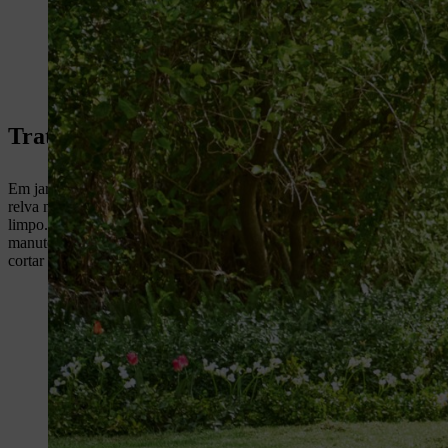
Tratamento da relva na nova estação come
Em jardinagem, a primavera significa a chegada de um novo ano. Qua
relva na primavera – afinal, esse longo período de inatividade durante 
limpo. Isso significa juntar com o ancinho todas as folhas e galhos p
manutenção de relvados na primavera também depende do estado da re
cortar a relva antes da nutrição do relvado na primavera – também pode