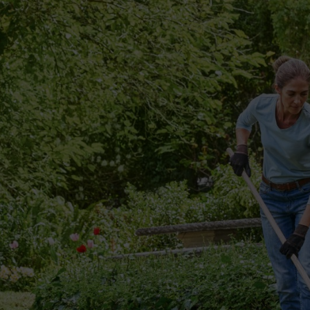
ça com a remoção de resíduos
ndo o tempo começa a aquecer, sabe que está na altura de recomeçar a 
a estação fria significa que o seu relvado ficou com fome! Mas antes de o
artidos que se acumularam no relvado desde a última limpeza. A quantida
lva: há musgo ou palha de relva (thatch)? Tem muita erva morta? Ness
rá ter de o escarificar.