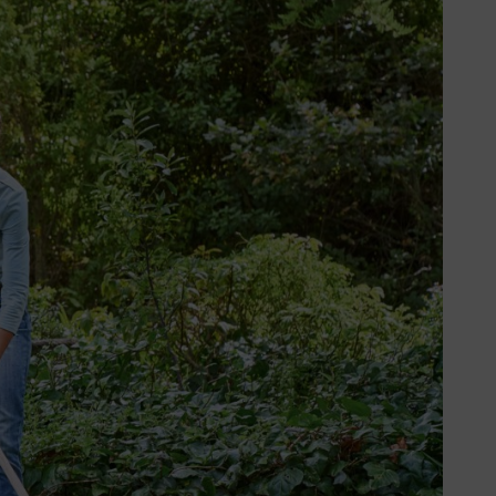
calendarizar os cuidados com a
 poder fertilizar, precisa de ser
de de cuidados a ter na
e caso, pode não ser suficiente