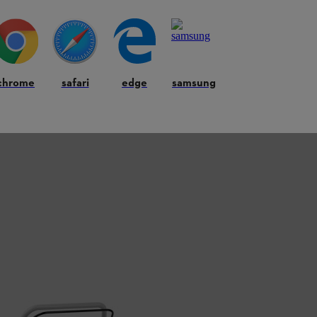
chrome
safari
edge
samsung