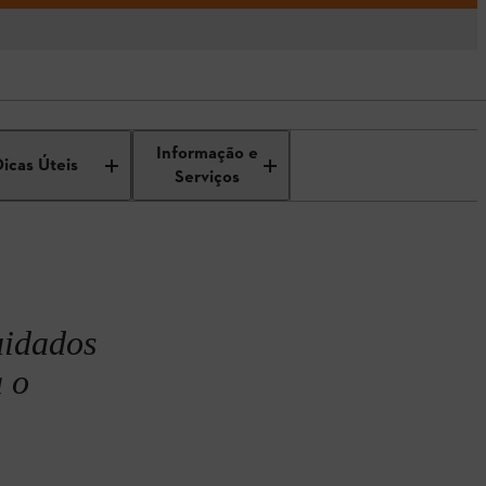
do relvado na primavera
Informação e
Dicas Úteis
Serviços
uidados
a o