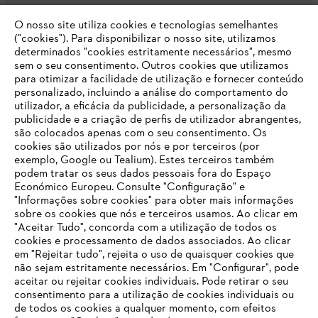
O nosso site utiliza cookies e tecnologias semelhantes
Opções de pagamento
("cookies"). Para disponibilizar o nosso site, utilizamos
determinados "cookies estritamente necessários", mesmo
sem o seu consentimento. Outros cookies que utilizamos
para otimizar a facilidade de utilização e fornecer conteúdo
personalizado, incluindo a análise do comportamento do
utilizador, a eficácia da publicidade, a personalização da
publicidade e a criação de perfis de utilizador abrangentes,
são colocados apenas com o seu consentimento. Os
Empresa
cookies são utilizados por nós e por terceiros (por
exemplo, Google ou Tealium). Estes terceiros também
podem tratar os seus dados pessoais fora do Espaço
Económico Europeu. Consulte "Configuração" e
FAQs Loja Online
"Informações sobre cookies" para obter mais informações
sobre os cookies que nós e terceiros usamos. Ao clicar em
O SEU NAVEGADOR NÃO SUPORTA
"Aceitar Tudo", concorda com a utilização de todos os
ESTE WEBSITE
cookies e processamento de dados associados. Ao clicar
em "Rejeitar tudo", rejeita o uso de quaisquer cookies que
Contacto
não sejam estritamente necessários. Em "Configurar", pode
aceitar ou rejeitar cookies individuais. Pode retirar o seu
Está utilizar um navegador que ainda não suportamos. Para
consentimento para a utilização de cookies individuais ou
obter o melhor uso de nosso site, recomendamos que altere
de todos os cookies a qualquer momento, com efeitos
para um dos seguintes navegadores: