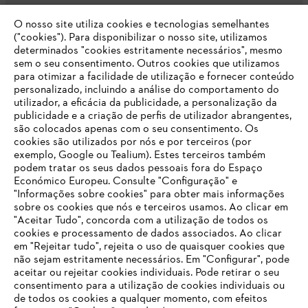
O nosso site utiliza cookies e tecnologias semelhantes
Opções de pagamento
("cookies"). Para disponibilizar o nosso site, utilizamos
determinados "cookies estritamente necessários", mesmo
sem o seu consentimento. Outros cookies que utilizamos
para otimizar a facilidade de utilização e fornecer conteúdo
personalizado, incluindo a análise do comportamento do
utilizador, a eficácia da publicidade, a personalização da
publicidade e a criação de perfis de utilizador abrangentes,
são colocados apenas com o seu consentimento. Os
Empresa
cookies são utilizados por nós e por terceiros (por
exemplo, Google ou Tealium). Estes terceiros também
podem tratar os seus dados pessoais fora do Espaço
Económico Europeu. Consulte "Configuração" e
FAQs Loja Online
"Informações sobre cookies" para obter mais informações
sobre os cookies que nós e terceiros usamos. Ao clicar em
O SEU NAVEGADOR NÃO SUPORTA
"Aceitar Tudo", concorda com a utilização de todos os
ESTE WEBSITE
cookies e processamento de dados associados. Ao clicar
em "Rejeitar tudo", rejeita o uso de quaisquer cookies que
Contacto
não sejam estritamente necessários. Em "Configurar", pode
aceitar ou rejeitar cookies individuais. Pode retirar o seu
Está utilizar um navegador que ainda não suportamos. Para
consentimento para a utilização de cookies individuais ou
obter o melhor uso de nosso site, recomendamos que altere
de todos os cookies a qualquer momento, com efeitos
para um dos seguintes navegadores: