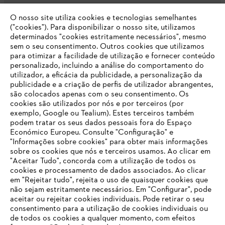
O nosso site utiliza cookies e tecnologias semelhantes
Opções de pagamento
("cookies"). Para disponibilizar o nosso site, utilizamos
determinados "cookies estritamente necessários", mesmo
sem o seu consentimento. Outros cookies que utilizamos
para otimizar a facilidade de utilização e fornecer conteúdo
personalizado, incluindo a análise do comportamento do
utilizador, a eficácia da publicidade, a personalização da
publicidade e a criação de perfis de utilizador abrangentes,
são colocados apenas com o seu consentimento. Os
Empresa
cookies são utilizados por nós e por terceiros (por
exemplo, Google ou Tealium). Estes terceiros também
podem tratar os seus dados pessoais fora do Espaço
Económico Europeu. Consulte "Configuração" e
FAQs Loja Online
"Informações sobre cookies" para obter mais informações
sobre os cookies que nós e terceiros usamos. Ao clicar em
O SEU NAVEGADOR NÃO SUPORTA
"Aceitar Tudo", concorda com a utilização de todos os
ESTE WEBSITE
cookies e processamento de dados associados. Ao clicar
em "Rejeitar tudo", rejeita o uso de quaisquer cookies que
Contacto
não sejam estritamente necessários. Em "Configurar", pode
aceitar ou rejeitar cookies individuais. Pode retirar o seu
Está utilizar um navegador que ainda não suportamos. Para
consentimento para a utilização de cookies individuais ou
obter o melhor uso de nosso site, recomendamos que altere
de todos os cookies a qualquer momento, com efeitos
para um dos seguintes navegadores: