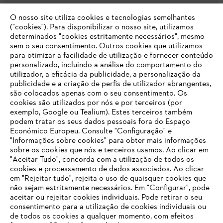
O nosso site utiliza cookies e tecnologias semelhantes
Opções de pagamento
("cookies"). Para disponibilizar o nosso site, utilizamos
determinados "cookies estritamente necessários", mesmo
sem o seu consentimento. Outros cookies que utilizamos
para otimizar a facilidade de utilização e fornecer conteúdo
personalizado, incluindo a análise do comportamento do
utilizador, a eficácia da publicidade, a personalização da
publicidade e a criação de perfis de utilizador abrangentes,
são colocados apenas com o seu consentimento. Os
Empresa
cookies são utilizados por nós e por terceiros (por
exemplo, Google ou Tealium). Estes terceiros também
podem tratar os seus dados pessoais fora do Espaço
Económico Europeu. Consulte "Configuração" e
FAQs Loja Online
"Informações sobre cookies" para obter mais informações
sobre os cookies que nós e terceiros usamos. Ao clicar em
O SEU NAVEGADOR NÃO SUPORTA
"Aceitar Tudo", concorda com a utilização de todos os
ESTE WEBSITE
cookies e processamento de dados associados. Ao clicar
em "Rejeitar tudo", rejeita o uso de quaisquer cookies que
Contacto
não sejam estritamente necessários. Em "Configurar", pode
aceitar ou rejeitar cookies individuais. Pode retirar o seu
Está utilizar um navegador que ainda não suportamos. Para
consentimento para a utilização de cookies individuais ou
obter o melhor uso de nosso site, recomendamos que altere
de todos os cookies a qualquer momento, com efeitos
para um dos seguintes navegadores: